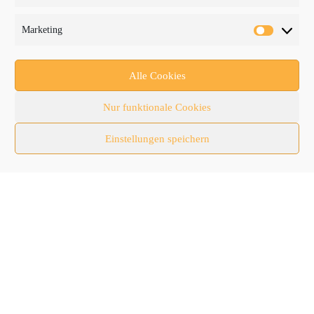
PROTRADER Kategorien
Marketing
Aktuelles
Anbaugeräte
Alle Cookies
bauma
Nur funktionale Cookies
Baumaschinen
Einstellungen speichern
Fachmessen
Fachthemen
Forschung/Entwicklung
Newsletter
Newsticker
Nutzfahrzeuge
RATL 2025 | RecyclingAKTIV & TiefbauLIVE