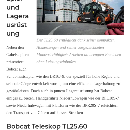
und
Lagera
usrüst
ung
Der TL25.60 ermöglicht dank seiner kompakten
Neben den
Abmessungen und seiner ausgezeichneten
Gabelstaplern
Manövrierfähigkeit Arbeiten an beengten Bereichen
präsentiert
ohne Leistungseinbußen
Bobcat auch
Schubmaststapler wie den BR16J-9, der speziell für hohe Regale und
schmale Gänge entwickelt wurde, um eine effiziente Lagerhaltung zu
gewährleisten. Doch auch in puncto Lagerausrüstung hat Bobcat
einiges zu bieten. Handgeführte Niederhubwagen wie der BPL18S-7
sowie Niederhubwagen mit Plattform wie der BPR20S-7 erleichtern
den Transport von Gütern auf kurzen Strecken.
Bobcat Teleskop TL25.60