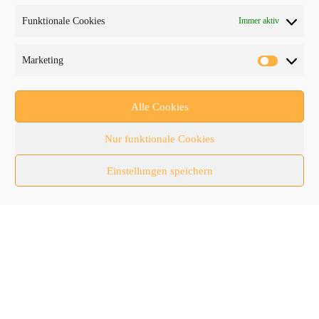
Baumaschinen
Funktionale Cookies
Immer aktiv
Fachmessen
Fachthemen
Marketing
Forschung/Entwicklung
Newsletter
Alle Cookies
Newsticker
Nur funktionale Cookies
Nutzfahrzeuge
Einstellungen speichern
RATL 2025 | RecyclingAKTIV & TiefbauLIVE
Themen-Spezial
Zubehör