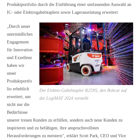
Produktportfolio durch die Einführung einer umfassenden Auswahl an
IC- oder Elektrogabelstaplern sowie Lagerausrüstung erweitert.
„Durch unser
unermüdliches
Engagement
für Innovation
und Exzellenz
haben wir
unser
Produktportfo
lio erheblich
Der Elektro-Gabelstapler B25NS, den Bobcat auf
erweitert, um
der LogiMAT 2024 vorstellt
nicht nur die
Bedürfnisse
unserer treuen Kunden zu erfüllen, sondern auch neue Kunden zu
inspirieren und zu befähigen, ihre anspruchsvollsten
Herausforderungen zu meistern“, erklärt Scott Park, CEO und Vice