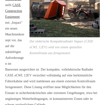
stellt
CASE
Construction
Equipment
mit „Impact“
ein neues
Maschinenkon
zept vor, das
Der elektrische Kompaktradlader Impact (CASE
auf die
eCWL 12EV) wird von einem speziellen
zukünftigen
Kontrollraum aus ferngesteuert
Anforderunge
n im
Bauwesen ausgerichtet ist. Der kompakte, vollelektrische Radlader
CASE eCWL 12EV verzichtet vollständig auf eine herkömmliche
Fahrerkabine und wird stattdessen aus einem externen Kontrollraum
ferngesteuert. Diese Lösung eröffnet neue Möglichkeiten für den
Einsatz in sicherheitskritischen oder extremen Umgebungen, etwa bei
ungünstigen Wetterbedingungen, in kontaminierten Zonen oder in
schwer zugänglichem Gelände.