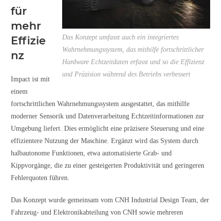
für
mehr
Das Konzept umfasst auch ein integriertes
Effizie
Wahrnehmungssystem, das mithilfe fortschrittlicher
nz
Hardware Echtzeitdaten erfasst und so die Effizienz
und Präzision während des Betriebs verbessert
Impact ist mit
einem
fortschrittlichen Wahrnehmungssystem ausgestattet, das mithilfe
moderner Sensorik und Datenverarbeitung Echtzeitinformationen zur
Umgebung liefert. Dies ermöglicht eine präzisere Steuerung und eine
effizientere Nutzung der Maschine. Ergänzt wird das System durch
halbautonome Funktionen, etwa automatisierte Grab- und
Kippvorgänge, die zu einer gesteigerten Produktivität und geringeren
Fehlerquoten führen.
Das Konzept wurde gemeinsam vom CNH Industrial Design Team, der
Fahrzeug- und Elektronikabteilung von CNH sowie mehreren