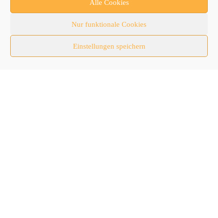
Alle Cookies
Newsticker
Nur funktionale Cookies
Nutzfahrzeuge
Einstellungen speichern
RATL 2025 | RecyclingAKTIV & TiefbauLIVE
Themen-Spezial
Zubehör
Follow Us