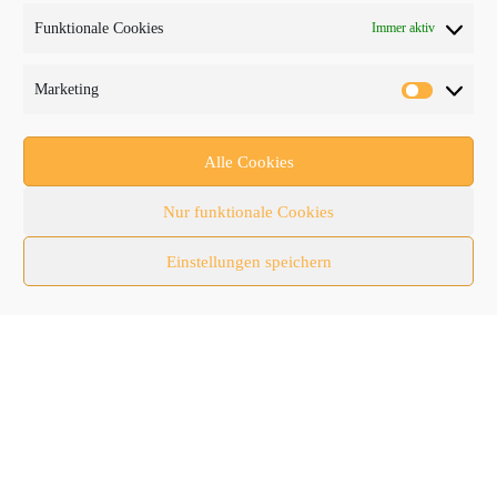
Funktionale Cookies
Immer aktiv
PROTRADER Kategorien
Marketing
Aktuelles
Anbaugeräte
Alle Cookies
bauma
Nur funktionale Cookies
Baumaschinen
Einstellungen speichern
Fachmessen
Fachthemen
Forschung/Entwicklung
Newsletter
Newsticker
Nutzfahrzeuge