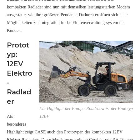
kompakten Radlader sind nun mit demselben leistungsstarken Modem
ausgestattet wie ihre größeren Pendants. Dadurch eröffnen sich neue
Möglichkeiten zur Integration in das Flottenverwaltungssystem der
Kunden.
Protot
yp:
12EV
Elektro
-
Radlad
er
Ein Highlight der Europa-Roadshow ist der Prototyp
Als
12EV
besonderes
Highlight zeigt CASE auch den Prototypen des kompakten 12EV
Elektro-Radladers. Diese Maschine mit einem Gewicht von 3,6 Tonnen