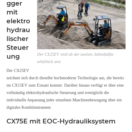
gger
mit
elektro
hydrau
lischer
Steuer
Der CX25EV wird ab der zweiten Jahreshälfte
ung
erhältlich sein
Der CX25EV
zeichnet sich durch dieselbe hochmoderne Technologie aus, die bereits
im CX15EV zum Einsatz kommt. Darüber hinaus verfügt er über eine
vollständig elektrohydraulische Steuerung und ermöglicht die
individuelle Anpassung jeder einzelnen Maschinenbewegung über ein
digitales Kombiinstrument.
CX75E mit EOC-Hydrauliksystem