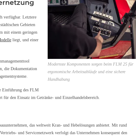
Vernetzung
h verfügbar. Letztere
städtischen Gebieten
em mit einem geringen
odelle
liegt, und einer
tenmanagementtool
Modernste Komponenten sorgen beim FLM 25 für
rn, die Dokumentation
ergonomische Arbeitsabläufe und eine sichere
nagementsysteme.
Handhabung
die Einführung des FLM
ert für den Einsatz im Getränke- und Einzelhandelsbereich.
enbauunternehmen, das weltweit Kran- und Hebelösungen anbietet. Mit rund
 Vertriebs- und Servicenetzwerk verfolgt das Unternehmen konsequent den