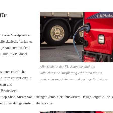
für
 starke Marktposition.
llelektrische Varianten
zige Anbieter auf dem
s Hille, SVP Global
Alle Modelle der FL-Baureihe sind als
s unterschiedliche
vollelektrische Ausführung erhältlich für ein
Infrastruktur erfüllt.
geräuscharmes Arbeiten und geringe Emissionen
ionen und
 Betriebszeit,
-Stop-Shop-Ansatz von Palfinger kombiniert innovatives Design, digitale Tools
zienz über den gesamten Lebenszyklus.