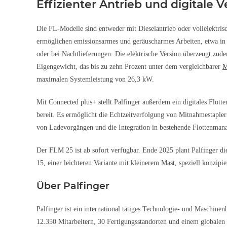
Effizienter Antrieb und digitale 
Die FL-Modelle sind entweder mit Dieselantrieb oder vollelektrisc
ermöglichen emissionsarmes und geräuscharmes Arbeiten, etwa in 
oder bei Nachtlieferungen. Die elektrische Version überzeugt zud
Eigengewicht, das bis zu zehn Prozent unter dem vergleichbarer
M
maximalen Systemleistung von 26,3 kW.
Mit Connected plus+ stellt Palfinger außerdem ein digitales Flot
bereit. Es ermöglicht die Echtzeitverfolgung von Mitnahmestaple
von Ladevorgängen und die Integration in bestehende Flottenma
Der FLM 25 ist ab sofort verfügbar. Ende 2025 plant Palfinger 
15, einer leichteren Variante mit kleinerem Mast, speziell konzipi
Über Palfinger
Palfinger ist ein international tätiges Technologie- und Maschin
12.350 Mitarbeitern, 30 Fertigungsstandorten und einem globalen