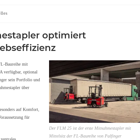
lles
estapler optimiert
ebseffizienz
FL-Baureihe mit
EA verfügbar, optional
nger sein Portfolio und
nahmestapler über
besonders auf Komfort,
Voraussetzung für
Der FLM 25 ist der erste Mitnahmestapler mit
Mittelsitz der FL-Baureihe von Palfinger
zentrales