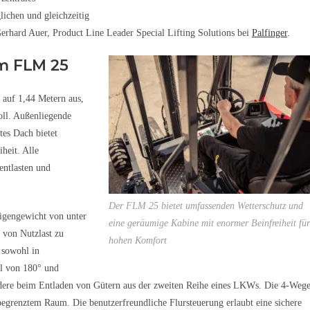
ichen und gleichzeitig
Gerhard Auer, Product Line Leader Special Lifting Solutions bei
Palfinger
.
m FLM 25
 auf 1,44 Metern aus,
oll. Außenliegende
tes Dach bietet
heit. Alle
entlasten und
Der FLM 25 bietet umfassenden Wetterschutz und
igengewicht von unter
eine geräumige Kabine mit enormer Beinfreiheit für
 von Nutzlast zu
hohen Komfort
 sowohl in
l von 180° und
ondere beim Entladen von Gütern aus der zweiten Reihe eines LKWs. Die 4-Weg
egrenztem Raum. Die benutzerfreundliche Flursteuerung erlaubt eine sichere