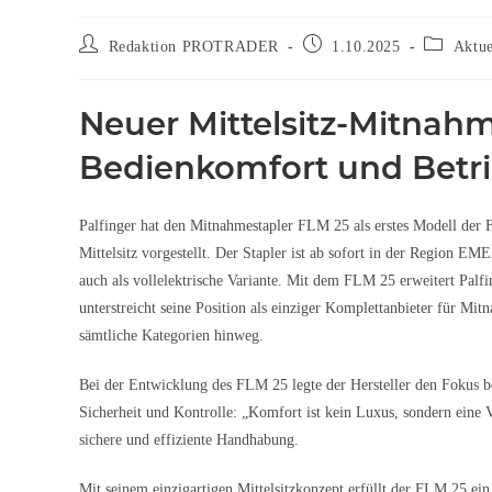
Redaktion PROTRADER
1.10.2025
Aktue
Neuer Mittelsitz-Mitnahm
Bedienkomfort und Betri
Palfinger hat den Mitnahmestapler FLM 25 als erstes Modell der 
Mittelsitz vorgestellt. Der Stapler ist ab sofort in der Region EM
auch als vollelektrische Variante. Mit dem FLM 25 erweitert Palfi
unterstreicht seine Position als einziger Komplettanbieter für Mit
sämtliche Kategorien hinweg.
Bei der Entwicklung des FLM 25 legte der Hersteller den Fokus 
Sicherheit und Kontrolle: „Komfort ist kein Luxus, sondern eine 
sichere und effiziente Handhabung.
Mit seinem einzigartigen Mittelsitzkonzept erfüllt der FLM 25 ein 