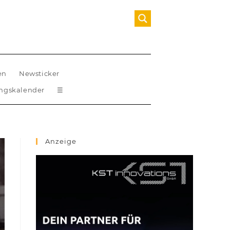
en
Newsticker
ungskalender
☰
Anzeige