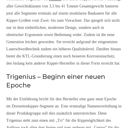
aller Gewichtsklassen von 3,5 bis 41 Tonnen Gesamtgewicht basieren
jetzt alle Segmente erstmals auf einem modularen Baukasten für alle
Kipper-Größen vom Zwei- bis zum Vierachser. Das spiegelt sich nicht
nur in dem einheitlichen, modernen Design, sondern auch in
identischer Ergonomie sowie Bedienung wider. Zudem ist die neue
Generation leichter geworden. Sie erreicht aufgrund der eingesetzten
Laserschweißtechnik zudem ein höheres Qualitätslevel. Darüber hinaus
bietet die KTL-Grundierung einen noch besseren Korrosionsschutz,
den bislang kein anderer Kipper-Hersteller in dieser Form erreicht hat.
Trigenius – Beginn einer neuen
Epoche
Mit der Einführung bricht für den Hersteller eine ganz neue Epoche
im Dreiseitenkipper-Segment an. Eine erstmalige Namensverleihung in
dieser Produktgruppe soll dies zusätzlich unterstreichen. Denn
Trigenius steht zum einen mit „Tri“ für die Kippmöglichkeit des
Aufbaus nach allen drei Seiten und zum anderen mit „Genius“ für die