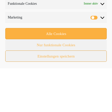
Funktionale Cookies
Immer aktiv
Fachmessen
Fachthemen
Marketing
Forschung/Entwicklung
Newsletter
Alle Cookies
Newsticker
Nur funktionale Cookies
Nutzfahrzeuge
Einstellungen speichern
RATL 2025 | RecyclingAKTIV & TiefbauLIVE
Themen-Spezial
Zubehör