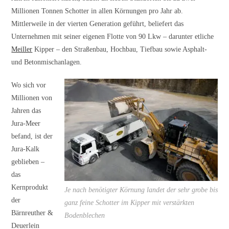
Millionen Tonnen Schotter in allen Körnungen pro Jahr ab.
Mittlerweile in der vierten Generation geführt, beliefert das
Unternehmen mit seiner eigenen Flotte von 90 Lkw – darunter etliche
Meiller
Kipper – den Straßenbau, Hochbau, Tiefbau sowie Asphalt-
und Betonmischanlagen.
Wo sich vor
Millionen von
Jahren das
Jura-Meer
befand, ist der
Jura-Kalk
geblieben –
das
Kernprodukt
Je nach benötigter Körnung landet der sehr grobe bis
der
ganz feine Schotter im Kipper mit verstärkten
Bärnreuther &
Bodenblechen
Deuerlein