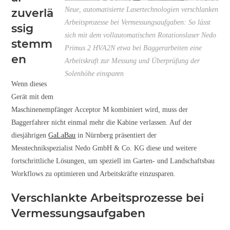
Neue, automatisierte Lasertechnologien verschlanken
zuverlä
Arbeitsprozesse bei Vermessungsaufgaben: So lässt
ssig
sich mit dem vollautomatischen Rotationslaser Nedo
stemm
Primus 2 HVA2N etwa bei Baggerarbeiten eine
en
Arbeitskraft zur Messung und Überprüfung der
Solenhöhe einsparen
Wenn dieses
Gerät mit dem
Maschinenempfänger Acceptor M kombiniert wird, muss der
Baggerfahrer nicht einmal mehr die Kabine verlassen. Auf der
diesjährigen
GaLaBau
in Nürnberg präsentiert der
Messtechnikspezialist Nedo GmbH & Co. KG diese und weitere
fortschrittliche Lösungen, um speziell im Garten- und Landschaftsbau
Workflows zu optimieren und Arbeitskräfte einzusparen.
Verschlankte Arbeitsprozesse bei
Vermessungsaufgaben