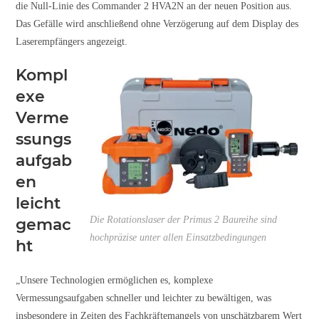
die Null-Linie des Commander 2 HVA2N an der neuen Position aus.
Das Gefälle wird anschließend ohne Verzögerung auf dem Display des
Laserempfängers angezeigt.
Kompl
exe
Verme
ssungs
aufgab
en
leicht
Die Rotationslaser der Primus 2 Baureihe sind
gemac
hochpräzise unter allen Einsatzbedingungen
ht
„Unsere Technologien ermöglichen es, komplexe
Vermessungsaufgaben schneller und leichter zu bewältigen, was
insbesondere in Zeiten des Fachkräftemangels von unschätzbarem Wert