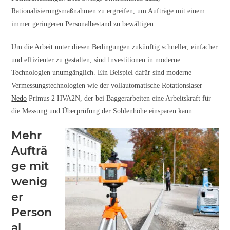
Rationalisierungsmaßnahmen zu ergreifen, um Aufträge mit einem
immer geringeren Personalbestand zu bewältigen.
Um die Arbeit unter diesen Bedingungen zukünftig schneller, einfacher
und effizienter zu gestalten, sind Investitionen in moderne
Technologien unumgänglich. Ein Beispiel dafür sind moderne
Vermessungstechnologien wie der vollautomatische Rotationslaser
Nedo
Primus 2 HVA2N, der bei Baggerarbeiten eine Arbeitskraft für
die Messung und Überprüfung der Sohlenhöhe einsparen kann.
Mehr
Aufträ
ge mit
wenig
er
Person
al