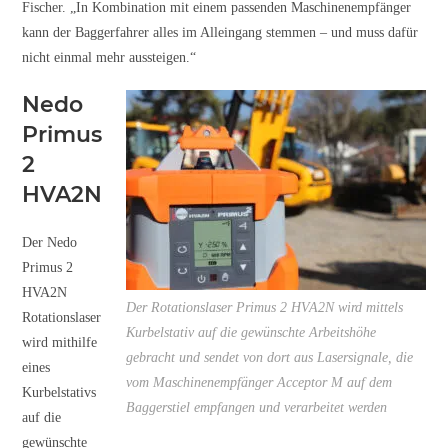
Fischer. „In Kombination mit einem passenden Maschinenempfänger
kann der Baggerfahrer alles im Alleingang stemmen – und muss dafür
nicht einmal mehr aussteigen.“
Nedo
Primus
2
HVA2N
Der Nedo
Primus 2
HVA2N
Der Rotationslaser Primus 2 HVA2N wird mittels
Rotationslaser
Kurbelstativ auf die gewünschte Arbeitshöhe
wird mithilfe
gebracht und sendet von dort aus Lasersignale, die
eines
vom Maschinenempfänger Acceptor M auf dem
Kurbelstativs
Baggerstiel empfangen und verarbeitet werden
auf die
gewünschte