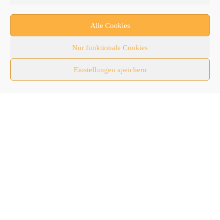
Forschung/Entwicklung
Newsletter
Alle Cookies
Newsticker
Nur funktionale Cookies
Nutzfahrzeuge
Einstellungen speichern
RATL 2025 | RecyclingAKTIV & TiefbauLIVE
Themen-Spezial
Zubehör