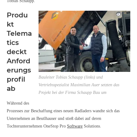
Tobias Schaupp.
Produ
kt
Telema
tics
deckt
Anford
erungs
Bauleiter Tobias Schaupp (links) und
profil
Vertriebsspezialist Maximilian Auer setzten das
ab
Projekt bei der Firma Schaupp Bau um
Während des
Prozesses zur Beschaffung eines neuen Radladers wandte sich das
Unternehmen an Beutlhauser und stieß dabei auf deren
Tochterunternehmen OneStop Pro
Software
Solutions.