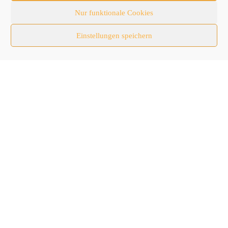
Newsticker
Nur funktionale Cookies
Nutzfahrzeuge
Einstellungen speichern
RATL 2025 | RecyclingAKTIV & TiefbauLIVE
Themen-Spezial
Zubehör
Follow Us