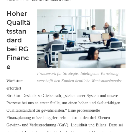
Hoher
Qualitä
tsstan
dard
bei RG
Financ
e
Framework für Strategie: Intelligente Vernetzung
Wachstum
verschafft den Kunden deutliche Wachstumsimpulse
erfordert
Struktur. Deshalb, so Giebenrath, „stehen unser System und unsere
Prozesse bei uns an erster Stelle, um einen hohen und skalierfähigen
Qualitätsstandard zu gewährleisten.“ Eine professionelle
Finanzplanung müsse integriert sein – also in den drei Ebenen
Gewinn- und Verlustrechnung (GuV), Liquidität und Bilanz. Dazu sei