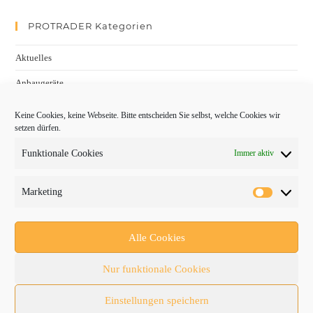
PROTRADER Kategorien
Aktuelles
Anbaugeräte
bauma
Keine Cookies, keine Webseite. Bitte entscheiden Sie selbst, welche Cookies wir
setzen dürfen.
Baumaschinen
Funktionale Cookies
Immer aktiv
Fachmessen
Fachthemen
Marketing
Forschung/Entwicklung
Newsletter
Alle Cookies
Newsticker
Nur funktionale Cookies
Nutzfahrzeuge
Einstellungen speichern
RATL 2025 | RecyclingAKTIV & TiefbauLIVE