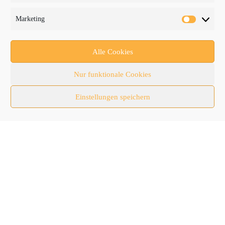
Fachthemen
Marketing
Forschung/Entwicklung
Newsletter
Alle Cookies
Newsticker
Nur funktionale Cookies
Nutzfahrzeuge
Einstellungen speichern
RATL 2025 | RecyclingAKTIV & TiefbauLIVE
Themen-Spezial
Zubehör