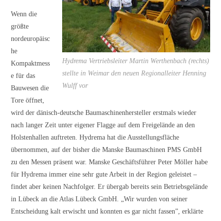
Wenn die
größte
nordeuropäisc
he
Hydrema Vertriebsleiter Martin Werthenbach (rechts)
Kompaktmess
stellte in Weimar den neuen Regionalleiter Henning
e für das
Wulff vor
Bauwesen die
Tore öffnet,
wird der dänisch-deutsche Baumaschinenhersteller erstmals wieder
nach langer Zeit unter eigener Flagge auf dem Freigelände an den
Holstenhallen auftreten. Hydrema hat die Ausstellungsfläche
übernommen, auf der bisher die Manske Baumaschinen PMS GmbH
zu den Messen präsent war. Manske Geschäftsführer Peter Möller habe
für Hydrema immer eine sehr gute Arbeit in der Region geleistet –
findet aber keinen Nachfolger. Er übergab bereits sein Betriebsgelände
in Lübeck an die Atlas Lübeck GmbH. „Wir wurden von seiner
Entscheidung kalt erwischt und konnten es gar nicht fassen”, erklärte