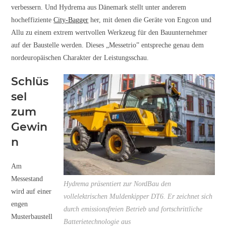
verbessern. Und Hydrema aus Dänemark stellt unter anderem
hocheffiziente
City-Bagger
her, mit denen die Geräte von Engcon und
Allu zu einem extrem wertvollen Werkzeug für den Bauunternehmer
auf der Baustelle werden. Dieses „Messetrio” entspreche genau dem
nordeuropäischen Charakter der Leistungsschau.
Schlüs
sel
zum
Gewin
n
Am
Messestand
Hydrema präsentiert zur NordBau den
wird auf einer
vollelektrischen Muldenkipper DT6. Er zeichnet sich
engen
durch emissionsfreien Betrieb und fortschrittliche
Musterbaustell
Batterietechnologie aus