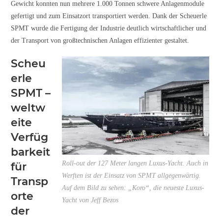
Gewicht konnten nun mehrere 1.000 Tonnen schwere Anlagenmodule
gefertigt und zum Einsatzort transportiert werden. Dank der Scheuerle
SPMT wurde die Fertigung der Industrie deutlich wirtschaftlicher und
der Transport von großtechnischen Anlagen effizienter gestaltet.
Scheu
erle
SPMT –
weltw
eite
Verfüg
barkeit
Roll-out der 127 Meter langen Luxus-Yacht. Auch in
für
Werften ist der Einsatz von SPMT allgegenwärtig.
Transp
Auf dem Bild zu sehen: „Koro“, die neueste Luxus-
orte
Yacht von Jeff Bezos
der