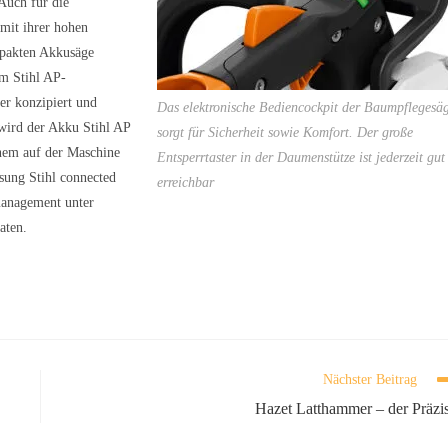
Auch für die
mit ihrer hohen
mpakten Akkusäge
em Stihl AP-
er konzipiert und
Das elektronische Bediencockpit der Baumpflegesä
wird der Akku Stihl AP
sorgt für Sicherheit sowie Komfort. Der große
inem auf der Maschine
Entsperrtaster in der Daumenstütze ist jederzeit gut
sung Stihl connected
erreichbar
nmanagement unter
aten.
Nächster Beitrag
Hazet Latthammer – der Präzi