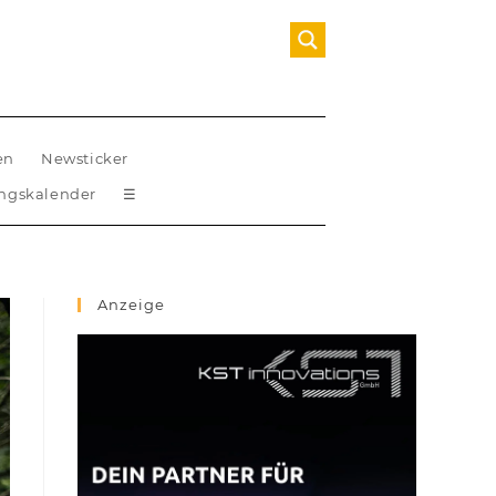
en
Newsticker
ungskalender
☰
Anzeige