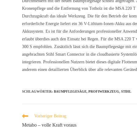
Durchmessern mit der neuen Baumpflegesäge schnell abgetragen. 
Kronenpflege und die Entfernung von Totholz ist die MSA 220 T 
Durchzugskraft das ideale Werkzeug. Die für den Betrieb der ko
erforderliche Energie liefert ein 36 V-Lithium-Ionen-Akku aus d
Akkusystem. Es ist für die Anforderungen professioneller Anwend
erlaubt überdies auch den Einsatz bei Regen. Für die MSA 220 T 
300 S empfohlen. Zusätzlich lässt sich die Baumpflegesäge mit e
angebrachten Stihl Smart Connector in die cloudbasierte Systemlö
integrieren. Professionellen Nutzern bietet dieses digitale Flotte
anderem einen detaillierten Überblick über alle relevanten Geräted
SCHLAGWÖRTER
:
BAUMPFLEGESÄGE
,
PROFIWERKZEUG
,
STIHL
Vorheriger Beitrag
Metabo – volle Kraft voraus