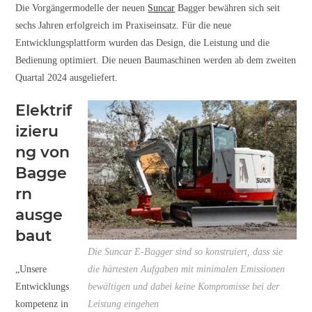
Die Vorgängermodelle der neuen
Suncar
Bagger bewähren sich seit
sechs Jahren erfolgreich im Praxiseinsatz. Für die neue
Entwicklungsplattform wurden das Design, die Leistung und die
Bedienung optimiert. Die neuen Baumaschinen werden ab dem zweiten
Quartal 2024 ausgeliefert.
Elektrif
izieru
ng von
Bagge
rn
ausge
baut
Die Suncar E-Bagger sind so konstruiert, dass sie
„Unsere
die härtesten Aufgaben mit minimalen Emissionen
Entwicklungs
bewältigen und dabei keine Kompromisse bei der
kompetenz in
Leistung eingehen