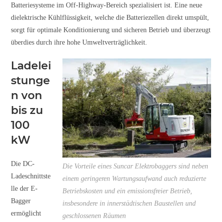
Batteriesysteme im Off-Highway-Bereich spezialisiert ist. Eine neue
dielektrische Kühlflüssigkeit, welche die Batteriezellen direkt umspült,
sorgt für optimale Konditionierung und sicheren Betrieb und überzeugt
überdies durch ihre hohe Umweltverträglichkeit.
Ladelei
stunge
n von
bis zu
100
kW
Die DC-
Die Vorteile eines Suncar Elektrobaggers sind neben
Ladeschnittste
einem geringeren Wartungsaufwand auch reduzierte
lle der E-
Betriebskosten und ein emissionsfreier Betrieb,
Bagger
insbesondere in innerstädtischen Baustellen und
ermöglicht
geschlossenen Räumen