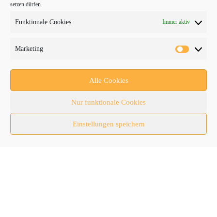
setzen dürfen.
Baumaschinen
Funktionale Cookies
Immer aktiv
Fachmessen
Fachthemen
Marketing
Forschung/Entwicklung
Newsletter
Alle Cookies
Newsticker
Nur funktionale Cookies
Nutzfahrzeuge
Einstellungen speichern
RATL 2025 | RecyclingAKTIV & TiefbauLIVE
Themen-Spezial
Zubehör