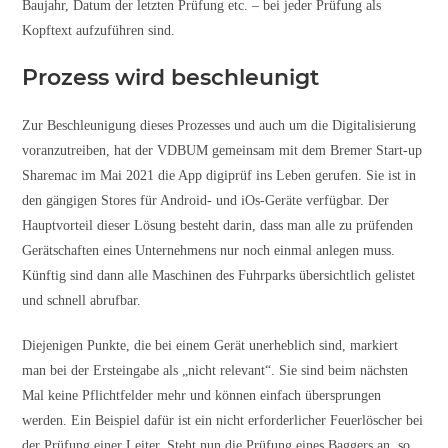
Baujahr, Datum der letzten Prüfung etc. – bei jeder Prüfung als
Kopftext aufzuführen sind.
Prozess wird beschleunigt
Zur Beschleunigung dieses Prozesses und auch um die Digitalisierung
voranzutreiben, hat der VDBUM gemeinsam mit dem Bremer Start-up
Sharemac im Mai 2021 die App digiprüf ins Leben gerufen. Sie ist in
den gängigen Stores für Android- und iOs-Geräte verfügbar. Der
Hauptvorteil dieser Lösung besteht darin, dass man alle zu prüfenden
Gerätschaften eines Unternehmens nur noch einmal anlegen muss.
Künftig sind dann alle Maschinen des Fuhrparks übersichtlich gelistet
und schnell abrufbar.
Diejenigen Punkte, die bei einem Gerät unerheblich sind, markiert
man bei der Ersteingabe als „nicht relevant“. Sie sind beim nächsten
Mal keine Pflichtfelder mehr und können einfach übersprungen
werden. Ein Beispiel dafür ist ein nicht erforderlicher Feuerlöscher bei
der Prüfung einer Leiter. Steht nun die Prüfung eines Baggers an, so