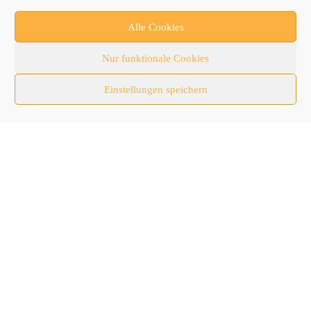
Newsletter
Alle Cookies
Newsticker
Nur funktionale Cookies
Nutzfahrzeuge
Einstellungen speichern
RATL 2025 | RecyclingAKTIV & TiefbauLIVE
Themen-Spezial
Zubehör
Follow Us