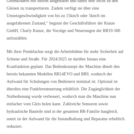
Gelenkrädern mit Reifen ausgestattet und damit sehr leicht zu den
Gleisen zu transportieren. Zudem verfügt sie über eine
Umsetzgeschwindigkeit von bis zu 15km/h oder 5km/h im
ausgefahrenen Zustand,“ beginnt der Geschäftsführer der Kunze
GmbH, Charly Kunze, die Vorzüge und Neuerungen der RR19-500
aufzuzählen.
Mit ihrer Pendelachse sorgt die Arbeitsbühne für mehr Sicherheit auf
Schiene und Straße. Für 2024/2025 ist darüber hinaus eine
Kranfunktion geplant. Das Bedienkonzept der Maschine ähnelt den
bereits bekannten Modellen RR14EVO und RR9, wodurch der
Aufwand für Schulungen von Bedienern minimal ist. Optional ist
überdies eine Funkfernsteuerung erhältlich. Die Zugänglichkeit der
Notbedienung wurde verbessert, wodurch man die Maschine nun
einfacher vom Gleis holen kann. Zahlreiche Sensoren sowie
hydraulische Bauteile sind in der gesamten RR-Familie baugleich,
somit ist der Aufwand für die Instandhaltung und Reparatur erheblich
reduziert.