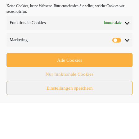
bauma
Keine Cookies, keine Webseite. Bitte entscheiden Sie selbst, welche Cookies wir
setzen dürfen.
Baumaschinen
Funktionale Cookies
Immer aktiv
Fachmessen
Fachthemen
Marketing
Forschung/Entwicklung
Newsletter
Alle Cookies
Newsticker
Nur funktionale Cookies
Nutzfahrzeuge
Einstellungen speichern
RATL 2025 | RecyclingAKTIV & TiefbauLIVE
Themen-Spezial
Zubehör