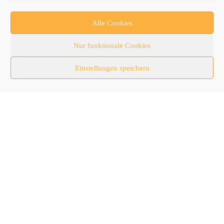
Forschung/Entwicklung
Newsletter
Alle Cookies
Newsticker
Nur funktionale Cookies
Nutzfahrzeuge
Einstellungen speichern
RATL 2025 | RecyclingAKTIV & TiefbauLIVE
Themen-Spezial
Zubehör