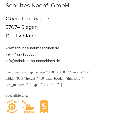
Schultes Nachf. GmbH
Obere Leimbach 7
57074 Siegen
Deutschland
www.schultes-baumaschinen.de
Tel: +4927135080
info@schultes-baumaschinen.de
[osm_map_v3 map_center= "50.8489,8.0409" zoom="16"
width="95%" height="450" map_border="thin solid "
post_markers="1" type="" control="" ]
Spezialisierung: