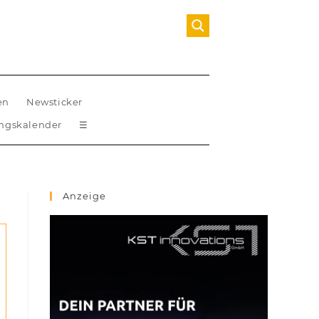
en
Newsticker
ungskalender
☰
Anzeige