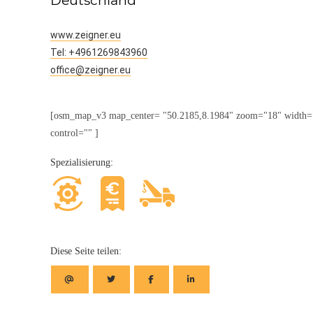
Deutschland
www.zeigner.eu
Tel: +4961269843960
office@zeigner.eu
[osm_map_v3 map_center= "50.2185,8.1984" zoom="18" width="9
control="" ]
Spezialisierung:
Diese Seite teilen: