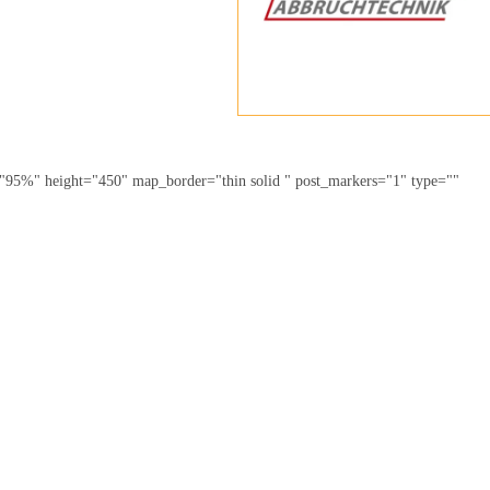
5%" height="450" map_border="thin solid " post_markers="1" type=""