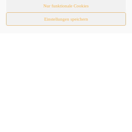
Newsticker
Nur funktionale Cookies
Nutzfahrzeuge
Einstellungen speichern
RATL 2025 | RecyclingAKTIV & TiefbauLIVE
Themen-Spezial
Zubehör
Follow Us