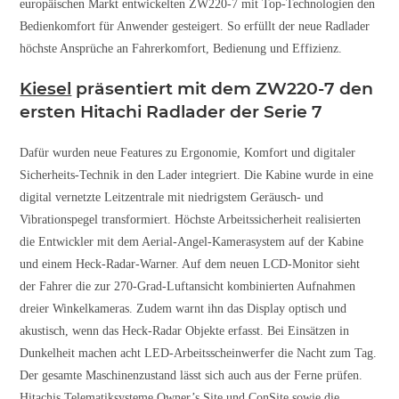
europäischen Markt entwickelten ZW220-7 mit Top-Technologien den
Bedienkomfort für Anwender gesteigert. So erfüllt der neue Radlader
höchste Ansprüche an Fahrerkomfort, Bedienung und Effizienz.
Kiesel
präsentiert mit dem ZW220-7 den
ersten Hitachi Radlader der Serie 7
Dafür wurden neue Features zu Ergonomie, Komfort und digitaler
Sicherheits-Technik in den Lader integriert. Die Kabine wurde in eine
digital vernetzte Leitzentrale mit niedrigstem Geräusch- und
Vibrationspegel transformiert. Höchste Arbeitssicherheit realisierten
die Entwickler mit dem Aerial-Angel-Kamerasystem auf der Kabine
und einem Heck-Radar-Warner. Auf dem neuen LCD-Monitor sieht
der Fahrer die zur 270-Grad-Luftansicht kombinierten Aufnahmen
dreier Winkelkameras. Zudem warnt ihn das Display optisch und
akustisch, wenn das Heck-Radar Objekte erfasst. Bei Einsätzen in
Dunkelheit machen acht LED-Arbeitsscheinwerfer die Nacht zum Tag.
Der gesamte Maschinenzustand lässt sich auch aus der Ferne prüfen.
Hitachis Telematiksysteme Owner’s Site und ConSite sowie die