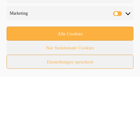
Fachthemen
Marketing
Forschung/Entwicklung
Newsletter
Alle Cookies
Newsticker
Nur funktionale Cookies
Nutzfahrzeuge
Einstellungen speichern
RATL 2025 | RecyclingAKTIV & TiefbauLIVE
Themen-Spezial
Zubehör