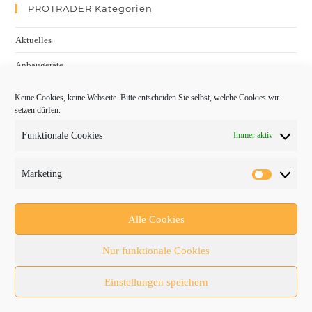
PROTRADER Kategorien
Aktuelles
Anbaugeräte
bauma
Keine Cookies, keine Webseite. Bitte entscheiden Sie selbst, welche Cookies wir
setzen dürfen.
Baumaschinen
Funktionale Cookies
Immer aktiv
Fachmessen
Fachthemen
Marketing
Forschung/Entwicklung
Newsletter
Alle Cookies
Newsticker
Nur funktionale Cookies
Nutzfahrzeuge
Einstellungen speichern
RATL 2025 | RecyclingAKTIV & TiefbauLIVE