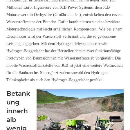
investiert der britische Bau und Landmaschinenhersteller rund 115
Millionen Euro. Ingenieure von JCB Power Systems, dem
JCB
Motorenwerk in Derbyshire (Großbritannien), entwickelten den ersten
Wasserstoffmotor der Branche. Dafür kombinierten sie eine bewährte
Motortechnologie mit leicht erhältlichen Komponenten. Wie bei einem
Dieselmotor wird der Wasserstoff verbrannt und die so gewonnene
Leistung abgegeben. Mit dem Hydrogen-Teleskoplader sowie
Hydrogen-Baggerlader hat der Hersteller bereits zwei funktionsfähige
Prototypen von Baumaschinen mit Wasserstoffantrieb vorgestellt. Die
mobile Wasserstofftankstelle von JCB ist jetzt eine weitere Weltneuheit
für die Baubranche. Sie ergänzt zudem sowohl den Hydrogen-
Teleskoplader als auch den Hydrogen-Baggerlader perfekt.
Betank
ung
innerh
alb
wenig