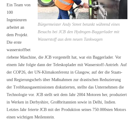
Ein Team von
100
Ingenieuren
Bürgermeister Andy Street betankt während eines
arbeitet an
Besuchs bei JCB den Hydrogen-Baggerlader mit
dem Projekt.
Wasserstoff aus dem neuen Tankwagen
Die erste
wasserstoffbet
riebene Maschine, die JCB vorgestellt hat, war ein Baggerlader. Vor
einem Jahr folgte dann der Teleskoplader mit Wasserstoff-Antrieb. Auf
der COP26, der UN-Klimakonferenz in Glasgow, auf der die Staats-
und Regierungschefs über Maßnahmen zur drastischen Reduzierung
der Treibhausgasemissionen diskutierten, stellte das Unternehmen die
Technologie vor. JCB stellt seit dem Jahr 2004 Motoren her, produziert
in Werken in Derbyshire, Großbritannien sowie in Delhi, Indien.
Letztes Jahr feierte JCB mit der Produktion seines 750.000sten Motors
einen wichtigen Meilenstein.