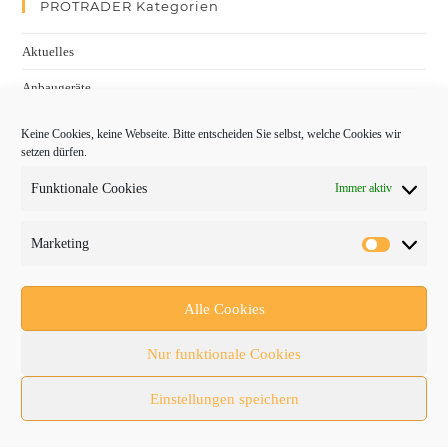
PROTRADER Kategorien
Aktuelles
Anbaugeräte
bauma
Keine Cookies, keine Webseite. Bitte entscheiden Sie selbst, welche Cookies wir
setzen dürfen.
Baumaschinen
Funktionale Cookies
Immer aktiv
Fachmessen
Fachthemen
Marketing
Forschung/Entwicklung
Newsletter
Alle Cookies
Newsticker
Nur funktionale Cookies
Nutzfahrzeuge
Einstellungen speichern
RATL 2025 | RecyclingAKTIV & TiefbauLIVE
Themen-Spezial