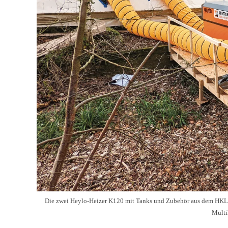
Die zwei Heylo-Heizer K120 mit Tanks und Zubehör aus dem HKL C
Multih