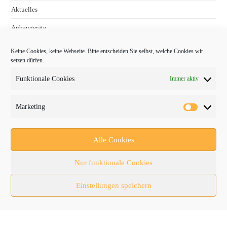
Aktuelles
Anbaugeräte
bauma
Keine Cookies, keine Webseite. Bitte entscheiden Sie selbst, welche Cookies wir
setzen dürfen.
Baumaschinen
Funktionale Cookies
Immer aktiv
Fachmessen
Fachthemen
Marketing
Forschung/Entwicklung
Newsletter
Alle Cookies
Newsticker
Nur funktionale Cookies
Nutzfahrzeuge
Einstellungen speichern
RATL 2025 | RecyclingAKTIV & TiefbauLIVE
Themen-Spezial