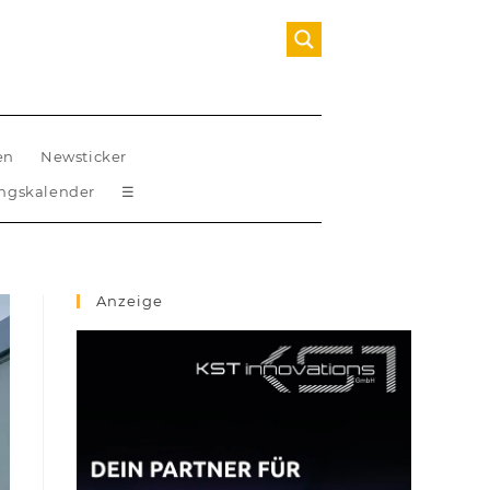
en
Newsticker
ungskalender
☰
Anzeige