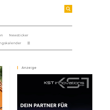
en
Newsticker
ungskalender
☰
Anzeige