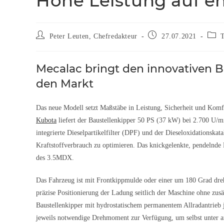
Hohe Leistung auf 
Peter Leuten, Chefredakteur
27.07.2021
Mecalac bringt den innovativen B
den Markt
Das neue Modell setzt Maßstäbe in Leistung, Sicherheit und Kom
Kubota
liefert der Baustellenkipper 50 PS (37 kW) bei 2.700 
integrierte Dieselpartikelfilter (DPF) und der Dieseloxidationska
Kraftstoffverbrauch zu optimieren. Das knickgelenkte, pendelnde 
des 3.5MDX.
Das Fahrzeug ist mit Frontkippmulde oder einer um 180 Grad dr
präzise Positionierung der Ladung seitlich der Maschine ohne zu
Baustellenkipper mit hydrostatischem permanentem Allradantrieb 
jeweils notwendige Drehmoment zur Verfügung, um selbst unter a