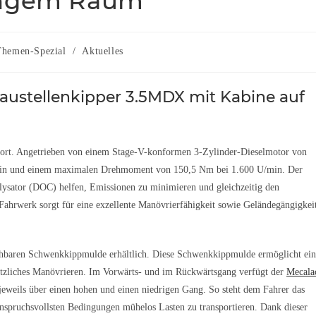
engem Raum
Themen-Spezial
/
Aktuelles
austellenkipper 3.5MDX mit Kabine auf
fort. Angetrieben von einem Stage-V-konformen 3-Zylinder-Dieselmotor von
U/min und einem maximalen Drehmoment von 150,5 Nm bei 1.600 U/min. Der
talysator (DOC) helfen, Emissionen zu minimieren und gleichzeitig den
Fahrwerk sorgt für eine exzellente Manövrierfähigkeit sowie Geländegängigkei
ehbaren Schwenkkippmulde erhältlich. Diese Schwenkkippmulde ermöglicht ein
sätzliches Manövrieren. Im Vorwärts- und im Rückwärtsgang verfügt der
Mecala
jeweils über einen hohen und einen niedrigen Gang. So steht dem Fahrer das
nspruchsvollsten Bedingungen mühelos Lasten zu transportieren. Dank dieser