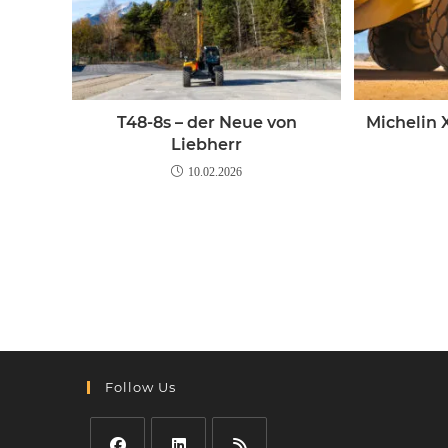
T48-8s – der Neue von
Michelin X
Liebherr
10.02.2026
Follow Us