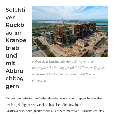
Selekti
ver
Rückb
au im
Kranbe
trieb
und
Neben dem Einsatz mit Abrissbirne wird der
mit
leistungsstarke Seilbagger mit 300 Tonnen Traglast
Abbru
auch zum Abheben der schweren Stahlträger
chbag
eingesetzt
gern
Neben den betonierten Gebäudeteilen – u.a. das Treppenhaus – die mit
der Kugel abgerissen werden, bestehen die einzelnen
Kraftswerksblöcke größtenteils aus einem massiven Stahlskelett, das