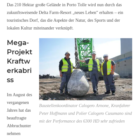
Das 210 Hektar große Gelände in Porto Tolle wird nun durch das
zukunftsweisende Delta Farm-Resort „neues Leben“ erhalten – ein
touristisches Dorf, das die Aspekte der Natur, des Sports und der
lokalen Kultur miteinander verknüpft.
Mega-
Projekt
Kraftw
erkabri
ss
Im August des
vergangenen
Baustellenkoordinator Calogero Arnone, Kranfahrer
Jahres hat das
Peter Hoffmann und Polier Calogero Cusumano sind
beauftragte
mit der Performance des 6300 HD sehr zufrieden
Abbruchunter
nehmen