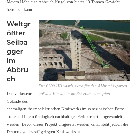
Metern Höhe eine Abbruch-Kugel von bis zu 10 Tonnen Gewicht
betreiben kann.
Weltgr
ößter
Seilba
gger
im
Abbru
ch
Der 6300 HD wurde extra für den Abbruchexperten
Das verlassene
auf den Einsatz in großer Höhe konzipiert
Gelände des
ehemaligen thermoelektrischen Kraftwerks im venezianischen Porto
Tolle soll in ein ökologisch nachhaltiges Ferienresort umgewandelt
werden. Bevor dieses Projekt umgesetzt werden kann, steht jedoch die
Demontage des stillgelegten Kraftwerks an.