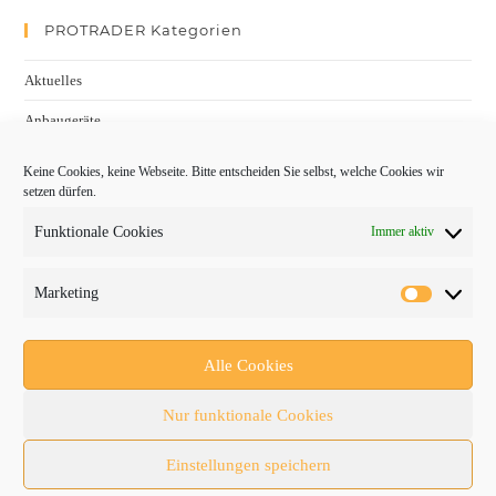
PROTRADER Kategorien
Aktuelles
Anbaugeräte
bauma
Keine Cookies, keine Webseite. Bitte entscheiden Sie selbst, welche Cookies wir
setzen dürfen.
Baumaschinen
Funktionale Cookies
Immer aktiv
Fachmessen
Fachthemen
Marketing
Forschung/Entwicklung
Newsletter
Alle Cookies
Newsticker
Nur funktionale Cookies
Nutzfahrzeuge
Einstellungen speichern
RATL 2025 | RecyclingAKTIV & TiefbauLIVE