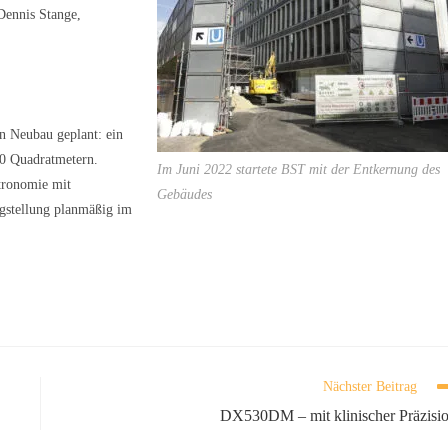
 Dennis Stange,
in Neubau geplant: ein
00 Quadratmetern.
Im Juni 2022 startete BST mit der Entkernung des
tronomie mit
Gebäudes
igstellung planmäßig im
Nächster Beitrag
DX530DM – mit klinischer Präzisi