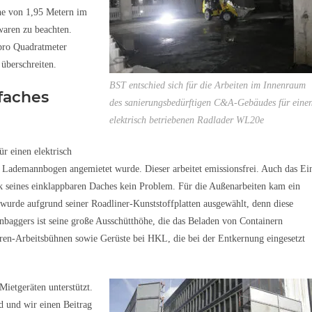
he von 1,95 Metern im
aren zu beachten.
pro Quadratmeter
 überschreiten.
BST entschied sich für die Arbeiten im Innenraum
faches
des sanierungsbedürftigen C&A-Gebäudes für eine
elektrisch betriebenen Radlader WL20e
r einen elektrisch
ademannbogen angemietet wurde. Dieser arbeitet emissionsfrei. Auch das Ei
nk seines einklappbaren Daches kein Problem. Für die Außenarbeiten kam ein
de aufgrund seiner Roadliner-Kunststoffplatten ausgewählt, denn diese
nbaggers ist seine große Ausschütthöhe, die das Beladen von Containern
en-Arbeitsbühnen sowie Gerüste bei HKL, die bei der Entkernung eingesetzt
ietgeräten unterstützt.
d und wir einen Beitrag