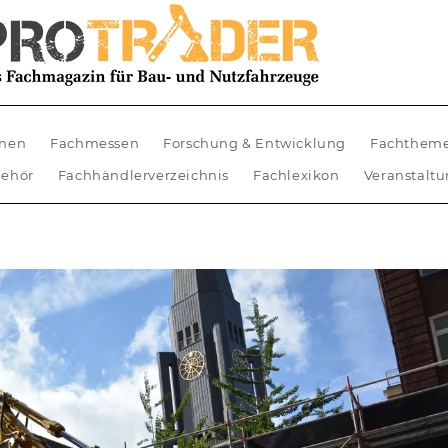
nen
Fachmessen
Forschung & Entwicklung
Fachthem
ehör
Fachhändlerverzeichnis
Fachlexikon
Veranstalt