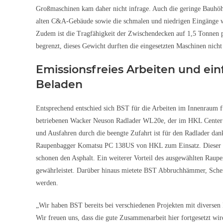
Großmaschinen kam daher nicht infrage. Auch die geringe Bauhö
alten C&A-Gebäude sowie die schmalen und niedrigen Eingänge w
Zudem ist die Tragfähigkeit der Zwischendecken auf 1,5 Tonnen 
begrenzt, dieses Gewicht durften die eingesetzten Maschinen nicht
Emissionsfreies Arbeiten und ein
Beladen
Entsprechend entschied sich BST für die Arbeiten im Innenraum fü
betriebenen Wacker Neuson Radlader WL20e, der im HKL Center L
und Ausfahren durch die beengte Zufahrt ist für den Radlader da
Raupenbagger Komatsu PC 138US von HKL zum Einsatz. Dieser wur
schonen den Asphalt. Ein weiterer Vorteil des ausgewählten Raupe
gewährleistet. Darüber hinaus mietete BST Abbruchhämmer, Scher
werden.
„Wir haben BST bereits bei verschiedenen Projekten mit diversen M
Wir freuen uns, dass die gute Zusammenarbeit hier fortgesetzt wir