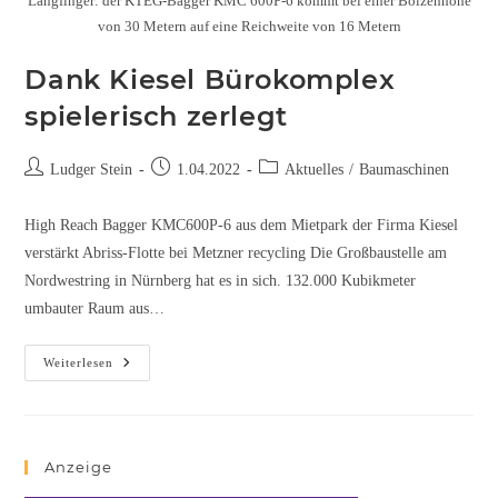
Langfinger: der KTEG-Bagger KMC 600P-6 kommt bei einer Bolzenhöhe
von 30 Metern auf eine Reichweite von 16 Metern
Dank Kiesel Bürokomplex
spielerisch zerlegt
Ludger Stein
1.04.2022
Aktuelles
/
Baumaschinen
High Reach Bagger KMC600P-6 aus dem Mietpark der Firma Kiesel
verstärkt Abriss-Flotte bei Metzner recycling Die Großbaustelle am
Nordwestring in Nürnberg hat es in sich. 132.000 Kubikmeter
umbauter Raum aus…
Weiterlesen
Anzeige