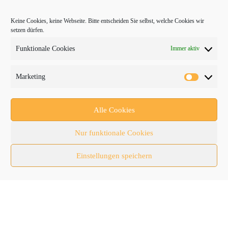
bauma
Keine Cookies, keine Webseite. Bitte entscheiden Sie selbst, welche Cookies wir
setzen dürfen.
Baumaschinen
Funktionale Cookies
Immer aktiv
Fachmessen
Fachthemen
Marketing
Forschung/Entwicklung
Newsletter
Alle Cookies
Newsticker
Nur funktionale Cookies
Nutzfahrzeuge
Einstellungen speichern
RATL 2025 | RecyclingAKTIV & TiefbauLIVE
Themen-Spezial
Zubehör