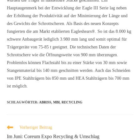
wurden die Träger in händelbare Stücke geschnitten. Ein
Hauptaugenmerk bei der Entwicklung der Eagle III Serie lag neben
der Erhöhung der Produktivität auf der Minimierung der Länge und
des Gewichts der Schrottscheren. Als Basis des neuen Konzepts
fungierten die am Markt etablierten Eagleshears®. So ist das 8.000 kg
schwere Anbaugerät lediglich 3.980 mm lang und somit optimal für
Trägergeräte von 75-85 t geeignet. Die technischen Daten der
Schrottschere wie die Öffnungsweite von 900 mm überzeugen.
Problemlos können Flachstahl bis zu einer Stärke von 30 mm sowie
Stangenmaterial bis 140 mm geschnitten werden. Auch das Schneiden
von IPE Stahlträgern bis 850 mm und HEA Stahlträgern bis 700 mm
ist möglich.
SCHLAGWÖRTER
:
ABRISS
,
MBI
,
RECYCLING
Vorheriger Beitrag
Im Juni: Coreum Expo Recycling & Umschlag