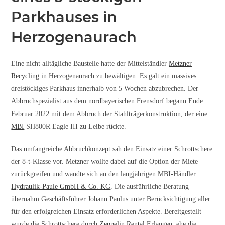
Parkhauses in
Herzogenaurach
Eine nicht alltägliche Baustelle hatte der Mittelständler
Metzner
Recycling
in Herzogenaurach zu bewältigen. Es galt ein massives
dreistöckiges Parkhaus innerhalb von 5 Wochen abzubrechen. Der
Abbruchspezialist aus dem nordbayerischen Frensdorf begann Ende
Februar 2022 mit dem Abbruch der Stahlträgerkonstruktion, der eine
MBI
SH800R Eagle III zu Leibe rückte.
Das umfangreiche Abbruchkonzept sah den Einsatz einer Schrottschere
der 8-t-Klasse vor. Metzner wollte dabei auf die Option der Miete
zurückgreifen und wandte sich an den langjährigen MBI-Händler
Hydraulik-Paule GmbH & Co. KG
. Die ausführliche Beratung
übernahm Geschäftsführer Johann Paulus unter Berücksichtigung aller
für den erfolgreichen Einsatz erforderlichen Aspekte. Bereitgestellt
wurde die Schrottschere durch
Zeppelin Rental
Erlangen, ehe die