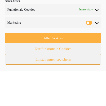
setzen dürfen.
Funktionale Cookies
Immer aktiv
PROTRADER Kategorien
Marketing
Aktuelles
Anbaugeräte
Alle Cookies
bauma
Nur funktionale Cookies
Baumaschinen
Einstellungen speichern
Fachmessen
Fachthemen
Forschung/Entwicklung
Newsletter
Newsticker
Nutzfahrzeuge