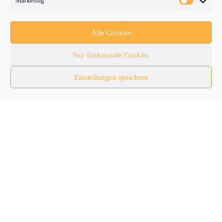
Marketing
Aktuelles
Anbaugeräte
Alle Cookies
bauma
Nur funktionale Cookies
Baumaschinen
Einstellungen speichern
Fachmessen
Fachthemen
Forschung/Entwicklung
Newsletter
Newsticker
Nutzfahrzeuge
RATL 2025 | RecyclingAKTIV & TiefbauLIVE
Themen-Spezial
Zubehör