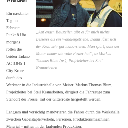
Ein nasskalter
Tag im
Februar:
„Auf engen Baustellen gibt es für mich nichts
Punkt 8 Uhr
Besseres als ein Wandlergetriebe. Damit lässt sich
morgens
der Kran sehr gut manövrieren. Man spürt, dass der
rollen die
Motor immer die volle Power hat“, so Markus
beiden Tadano
Thomas Blum (re.), Projektleiter bei Steil
AC 3.045-1
Kranarbeiten
City Krane
durch das
Werkstor in die Industriehalle von Meiser. Markus Thomas Blum,
Projektleiter bei Steil Kranarbeiten, dirigiert die Fahrzeuge zum
Standort der Presse, mit der Gitterroste hergestellt werden.
Langsam und vorsichtig manövrieren die Fahrer durch die Werkshalle,
zwischen Gabelstaplerverkehr, Personen, Produktionsmaschinen,
Material – mitten in der laufenden Produktion.