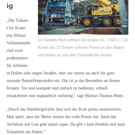
ig
„Die Tadano
City Krane
mit Allison
Im Tandem-Hub nehmen die beiden AC 3.045-1 City
Vollautomatik
Krane die 23 Tonnen schwere Presse an den Haken
sind zwar
und heben sie aus dem Pressenkeller heraus
prädestiniert
für Arbeiten
in Hallen oder engen Straßen, aber wir setzen sie auch für ganz
normale Baustellenprojekte ein. Das ist ja das Besondere an diesen
Kranen. Sie sind kompakt und einfach zu bedienen, schnell
einsatzbereit und unglaublich vielseitig“, sagt Markus Thomas Blum.
„Durch das Wandlergetriebe lässt sich der Kran prima manövrieren.
Man spürt, dass der Motor immer die volle Power hat. Auch das
Verfahren mit Last geht damit super. Da gibt’s kein Pendeln und kein
Schaukeln am Haken.“