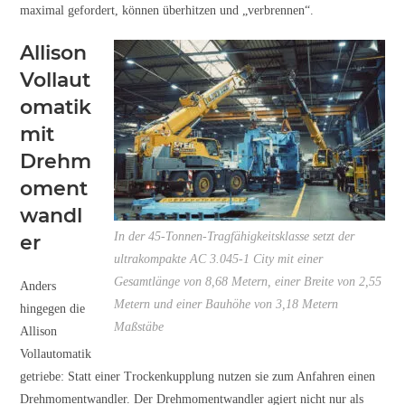
maximal gefordert, können überhitzen und „verbrennen“.
Allison
Vollaut
omatik
mit
Drehm
oment
wandl
In der 45-Tonnen-Tragfähigkeitsklasse setzt der
er
ultrakompakte AC 3.045-1 City mit einer
Gesamtlänge von 8,68 Metern, einer Breite von 2,55
Anders
Metern und einer Bauhöhe von 3,18 Metern
hingegen die
Maßstäbe
Allison
Vollautomatik
getriebe: Statt einer Trockenkupplung nutzen sie zum Anfahren einen
Drehmomentwandler. Der Drehmomentwandler agiert nicht nur als