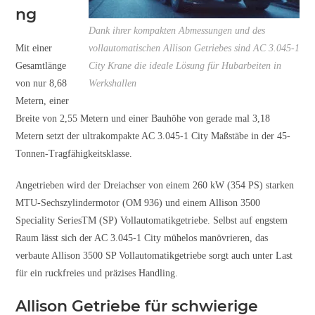
ng
Dank ihrer kompakten Abmessungen und des
Mit einer
vollautomatischen Allison Getriebes sind AC 3.045-1
Gesamtlänge
City Krane die ideale Lösung für Hubarbeiten in
von nur 8,68
Werkshallen
Metern, einer
Breite von 2,55 Metern und einer Bauhöhe von gerade mal 3,18
Metern setzt der ultrakompakte AC 3.045-1 City Maßstäbe in der 45-
Tonnen-Tragfähigkeitsklasse.
Angetrieben wird der Dreiachser von einem 260 kW (354 PS) starken
MTU-Sechszylindermotor (OM 936) und einem Allison 3500
Speciality SeriesTM (SP) Vollautomatikgetriebe. Selbst auf engstem
Raum lässt sich der AC 3.045-1 City mühelos manövrieren, das
verbaute Allison 3500 SP Vollautomatikgetriebe sorgt auch unter Last
für ein ruckfreies und präzises Handling.
Allison Getriebe für schwierige