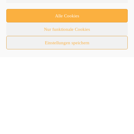
Forschung/Entwicklung
Newsletter
Alle Cookies
Newsticker
Nur funktionale Cookies
Nutzfahrzeuge
Einstellungen speichern
RATL 2025 | RecyclingAKTIV & TiefbauLIVE
Themen-Spezial
Zubehör