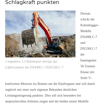
Schlagkraft punkten
Doosan
schickt die
Kettenbagger-
Modelle
DX490LC-7
und
DX530LC-7
der
hauseigenen
3 respektive 3,3 Kubikmeter beträgt das
50-Tonnen-
Löffelvolumen des DX490LC-7/DX530LC-7
Klasse mit
Stufe V-
konformen Motoren ins Rennen um die Käufergunst und will damit
zugleich mit einer nach eigenem Bekunden deutlichen
Leistungssteigerung punkten. Dies soll sich besonders bei
anspruchsvollen Arbeiten zeigen und die beiden neuen Modelle