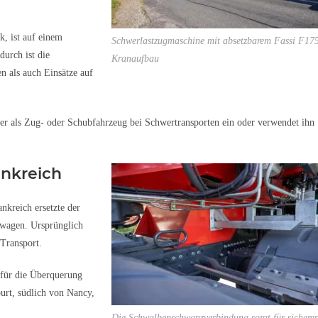
, ist auf einem
Schwerlastzugmaschine mit absetzbarem Fassi F17
urch ist die
Kranaufbau
n als auch Einsätze auf
r als Zug- oder Schubfahrzeug bei Schwertransporten ein oder verwendet ihn
ankreich
nkreich ersetzte der
twagen. Ursprünglich
 Transport.
 für die Überquerung
urt, südlich von Nancy,
Die Schwalbenschwanzverbindung sorgt für sichere