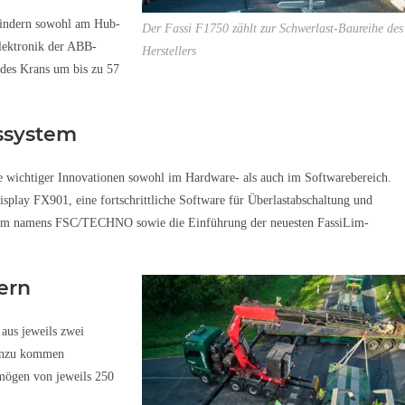
lindern sowohl am Hub-
Der Fassi F1750 zählt zur Schwerlast-Baureihe des
lektronik der ABB-
Herstellers
 des Krans um bis zu 57
ssystem
e wichtiger Innovationen sowohl im Hardware- als auch im Softwarebereich.
splay FX901, eine fortschrittliche Software für Überlastabschaltung und
system namens FSC/TECHNO sowie die Einführung der neuesten FassiLim-
ern
 aus jeweils zwei
Hinzu kommen
mögen von jeweils 250