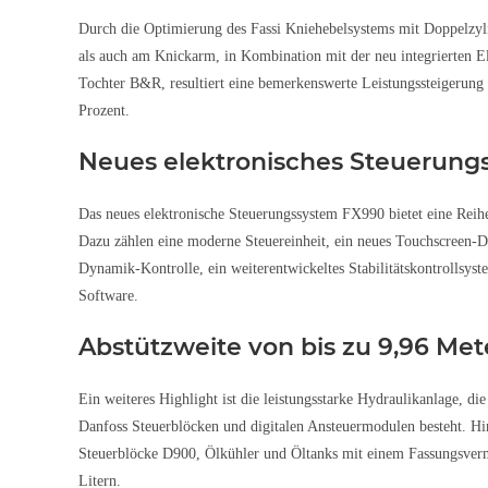
Durch die Optimierung des Fassi Kniehebelsystems mit Doppelzy
als auch am Knickarm, in Kombination mit der neu integrierten E
Tochter B&R, resultiert eine bemerkenswerte Leistungssteigerung
Prozent.
Neues elektronisches Steuerung
Das neues elektronische Steuerungssystem FX990 bietet eine Reih
Dazu zählen eine moderne Steuereinheit, ein neues Touchscreen-Di
Dynamik-Kontrolle, ein weiterentwickeltes Stabilitätskontroll
Software.
Abstützweite von bis zu 9,96 Met
Ein weiteres Highlight ist die leistungsstarke Hydraulikanlage, die
Danfoss Steuerblöcken und digitalen Ansteuermodulen besteht. 
Steuerblöcke D900, Ölkühler und Öltanks mit einem Fassungsver
Litern.