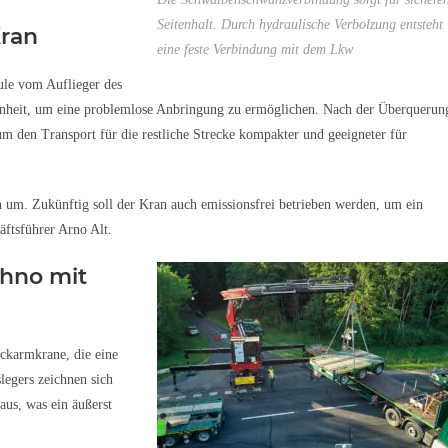
Seitenhalt. Durch hydraulische Verbolzung entsteht
Kran
eine feste Verbindung mit dem Lkw
ule vom Auflieger des
einheit, um eine problemlose Anbringung zu ermöglichen. Nach der Überquerun
m den Transport für die restliche Strecke kompakter und geeigneter für
n um. Zukünftig soll der Kran auch emissionsfrei betrieben werden, um ein
äftsführer Arno Alt.
hno mit
ickarmkrane, die eine
legers zeichnen sich
aus, was ein äußerst