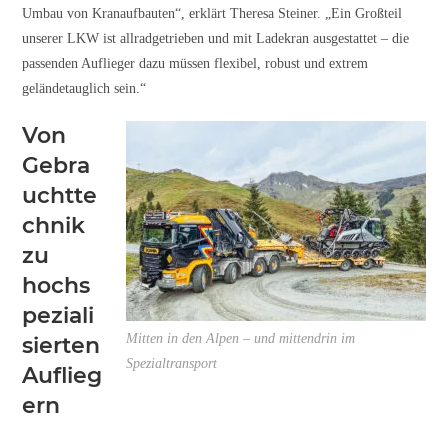
Umbau von Kranaufbauten“, erklärt Theresa Steiner. „Ein Großteil
unserer LKW ist allradgetrieben und mit Ladekran ausgestattet – die
passenden Auflieger dazu müssen flexibel, robust und extrem
geländetauglich sein.“
Von
Gebra
uchtte
chnik
zu
hochs
peziali
Mitten in den Alpen – und mittendrin im
sierten
Spezialtransport
Auflieg
ern