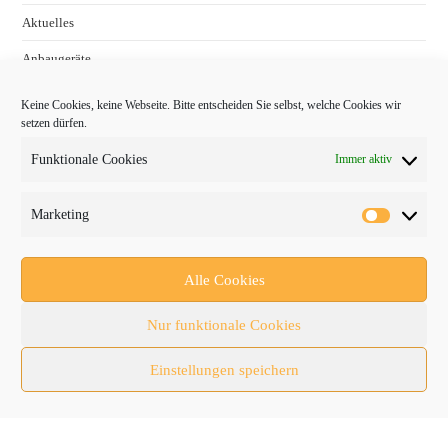
Aktuelles
Anbaugeräte
bauma
Keine Cookies, keine Webseite. Bitte entscheiden Sie selbst, welche Cookies wir
setzen dürfen.
Baumaschinen
Funktionale Cookies
Immer aktiv
Fachmessen
Fachthemen
Marketing
Forschung/Entwicklung
Newsletter
Alle Cookies
Newsticker
Nur funktionale Cookies
Nutzfahrzeuge
Einstellungen speichern
RATL 2025 | RecyclingAKTIV & TiefbauLIVE
Themen-Spezial