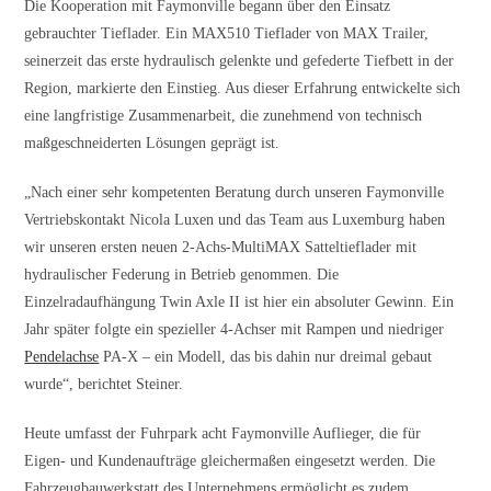
Die Kooperation mit Faymonville begann über den Einsatz
gebrauchter Tieflader. Ein MAX510 Tieflader von MAX Trailer,
seinerzeit das erste hydraulisch gelenkte und gefederte Tiefbett in der
Region, markierte den Einstieg. Aus dieser Erfahrung entwickelte sich
eine langfristige Zusammenarbeit, die zunehmend von technisch
maßgeschneiderten Lösungen geprägt ist.
„Nach einer sehr kompetenten Beratung durch unseren Faymonville
Vertriebskontakt Nicola Luxen und das Team aus Luxemburg haben
wir unseren ersten neuen 2-Achs-MultiMAX Satteltieflader mit
hydraulischer Federung in Betrieb genommen. Die
Einzelradaufhängung Twin Axle II ist hier ein absoluter Gewinn. Ein
Jahr später folgte ein spezieller 4-Achser mit Rampen und niedriger
Pendelachse
PA-X – ein Modell, das bis dahin nur dreimal gebaut
wurde“, berichtet Steiner.
Heute umfasst der Fuhrpark acht Faymonville Auflieger, die für
Eigen- und Kundenaufträge gleichermaßen eingesetzt werden. Die
Fahrzeugbauwerkstatt des Unternehmens ermöglicht es zudem,