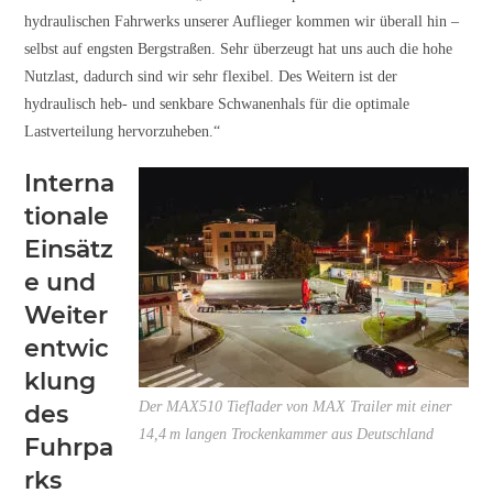
hydraulischen Fahrwerks unserer Auflieger kommen wir überall hin –
selbst auf engsten Bergstraßen. Sehr überzeugt hat uns auch die hohe
Nutzlast, dadurch sind wir sehr flexibel. Des Weitern ist der
hydraulisch heb- und senkbare Schwanenhals für die optimale
Lastverteilung hervorzuheben.“
Interna
tionale
Einsätz
e und
Weiter
entwic
klung
Der MAX510 Tieflader von MAX Trailer mit einer
des
14,4 m langen Trockenkammer aus Deutschland
Fuhrpa
rks