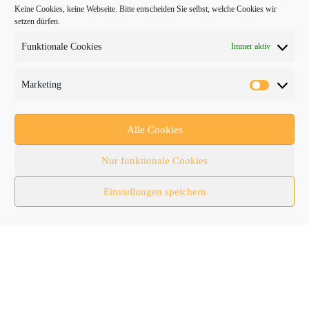
bauma
Keine Cookies, keine Webseite. Bitte entscheiden Sie selbst, welche Cookies wir
setzen dürfen.
Baumaschinen
Funktionale Cookies
Immer aktiv
Fachmessen
Fachthemen
Marketing
Forschung/Entwicklung
Newsletter
Alle Cookies
Newsticker
Nur funktionale Cookies
Nutzfahrzeuge
Einstellungen speichern
RATL 2025 | RecyclingAKTIV & TiefbauLIVE
Themen-Spezial
Zubehör