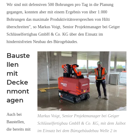
Wir sind mit defensiven 500 Bohrungen pro Tag in die Planung
gegangen, konnten aber mit einem Ergebnis von über 1.000
Bohrungen das maximale Produktivitätsversprechen von Hilti
überschreiten“, so Markus Voigt, Senior Projektmanager bei Geiger
Schlüsselfertigbau GmbH & Co. KG über den Einsatz im
hindernisfreien Neubau des Bürogebäudes.
Bauste
llen
mit
Decke
nmont
agen
Auch bei
Markus Voigt, Senior Projektmanager bei Geiger
Baustellen,
Schlüsselfertigbau GmbH & Co. KG, mit dem Jaibot
die bereits mit
im Einsatz bei dem Bürogebäudebau Welle 2 in