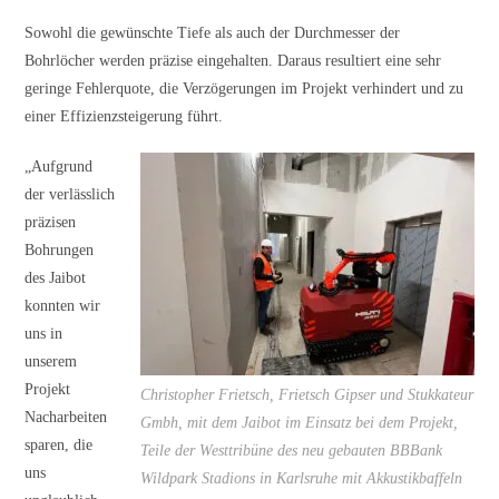
Sowohl die gewünschte Tiefe als auch der Durchmesser der
Bohrlöcher werden präzise eingehalten. Daraus resultiert eine sehr
geringe Fehlerquote, die Verzögerungen im Projekt verhindert und zu
einer Effizienzsteigerung führt.
„Aufgrund
der verlässlich
präzisen
Bohrungen
des Jaibot
konnten wir
uns in
unserem
Projekt
Christopher Frietsch, Frietsch Gipser und Stukkateur
Nacharbeiten
Gmbh, mit dem Jaibot im Einsatz bei dem Projekt,
sparen, die
Teile der Westtribüne des neu gebauten BBBank
uns
Wildpark Stadions in Karlsruhe mit Akkustikbaffeln