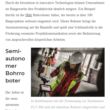
Durch die Investition in innovative Technologien können Unternehmen
im Baugewerbe ihre Produktivität deutlich steigern. Ein Beispiel
hierfür ist der
Hilti
Bohrroboter Jaibot, der bereits in über 100
Bauprojekten weltweit eingesetzt wird. Dieser Roboter bringt die
Automatisierung auf die Baustelle und spielt eine Schlüsselrolle in der
Förderung vernetzter Projektkommunikation sowie der Reduzierung
von anspruchsvollen körperlichen Arbeiten.
Semi-
autono
mer
Bohrro
boter
Der Jaibot ist
der semi-
In Kombination mit der Einmessung via Totalstation
autonome
PLT 300 wird der kabellose Roboter eingerichtet und