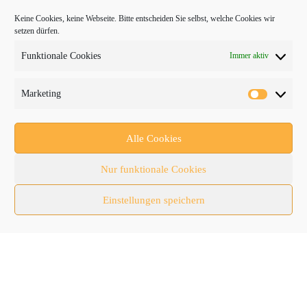
Keine Cookies, keine Webseite. Bitte entscheiden Sie selbst, welche Cookies wir
setzen dürfen.
Funktionale Cookies
Immer aktiv
PROTRADER Kategorien
Marketing
Aktuelles
Anbaugeräte
Alle Cookies
bauma
Nur funktionale Cookies
Baumaschinen
Einstellungen speichern
Fachmessen
Fachthemen
Forschung/Entwicklung
Newsletter
Newsticker