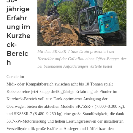
30-
jährige
Erfahr
ung im
Kurzhe
ck-
Mit dem SK75SR-7 Side Drain präsentiert der
Bereic
Hersteller auf der GaLaBau einen Offset-Bagger, der
h
bei besonderen Anforderungen Vorteile bietet
Gerade im
Midi- oder Kompaktbereich zwischen acht bis 10 Tonnen spielt
Kobelco seine jetzt knapp dreißigjährige Erfahrung als Pionier im
Kurzheck-Bereich voll aus: Dank optimierter Auslegung der
Oberwagen bieten die aktuellen Modelle SK75SR-7 (7.800–8.300 kg),
und SK85SR-7 (8.480–9.250 kg) eine große Standfestigkeit, die dank
53,7-kW-Motorisierung und hohen Leistungsreserven der installierten
Verstellhydraulik große Kräfte an Ausleger und Löffel bzw. den