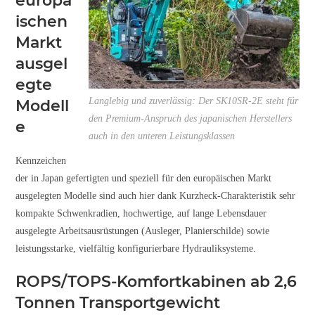
europä
ischen
Markt
ausgel
egte
Langlebig und zuverlässig: Der SK10SR-2E steht für
Modell
den Premium-Anspruch des japanischen Herstellers
e
auch in den unteren Leistungsklassen
Kennzeichen
der in Japan gefertigten und speziell für den europäischen Markt
ausgelegten Modelle sind auch hier dank Kurzheck-Charakteristik sehr
kompakte Schwenkradien, hochwertige, auf lange Lebensdauer
ausgelegte Arbeitsausrüstungen (Ausleger, Planierschilde) sowie
leistungsstarke, vielfältig konfigurierbare Hydrauliksysteme.
ROPS/TOPS-Komfortkabinen ab 2,6
Tonnen Transportgewicht