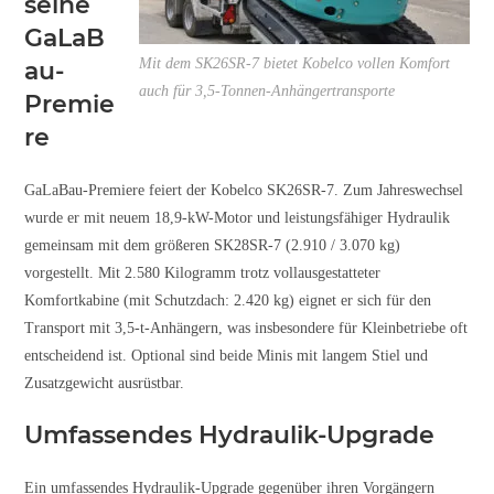
seine
GaLaB
Mit dem SK26SR-7 bietet Kobelco vollen Komfort
au-
auch für 3,5-Tonnen-Anhängertransporte
Premie
re
GaLaBau-Premiere feiert der Kobelco SK26SR-7. Zum Jahreswechsel
wurde er mit neuem 18,9-kW-Motor und leistungsfähiger Hydraulik
gemeinsam mit dem größeren SK28SR-7 (2.910 / 3.070 kg)
vorgestellt. Mit 2.580 Kilogramm trotz vollausgestatteter
Komfortkabine (mit Schutzdach: 2.420 kg) eignet er sich für den
Transport mit 3,5-t-Anhängern, was insbesondere für Kleinbetriebe oft
entscheidend ist. Optional sind beide Minis mit langem Stiel und
Zusatzgewicht ausrüstbar.
Umfassendes Hydraulik-Upgrade
Ein umfassendes Hydraulik-Upgrade gegenüber ihren Vorgängern