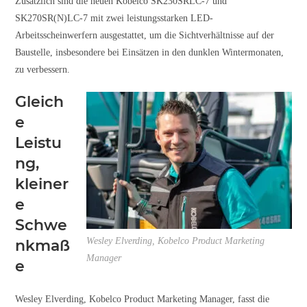
Zusätzlich sind die neuen Kobelco SK230SRLC-7 und
SK270SR(N)LC-7 mit zwei leistungsstarken LED-
Arbeitsscheinwerfern ausgestattet, um die Sichtverhältnisse auf der
Baustelle, insbesondere bei Einsätzen in den dunklen Wintermonaten,
zu verbessern.
Gleich
e
Leistu
ng,
kleiner
e
Schwe
Wesley Elverding, Kobelco Product Marketing
nkmaß
Manager
e
Wesley Elverding, Kobelco Product Marketing Manager, fasst die