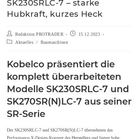
SK230SRLC-7 – starke
Hubkraft, kurzes Heck
Redaktion PROTRADER
15.12.2023
Aktuelles
/
Baumaschinen
Kobelco präsentiert die
komplett überarbeiteten
Modelle SK230SRLC-7 und
SK270SR(N)LC-7 aus seiner
SR-Serie
Der SK230SRLC-7 und SK270SR(N)LC-7 übernehmen das
Performance-X-Design-Konzept des
Herstellers
und bieten hohe