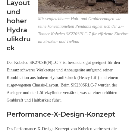
Layout
und
Mit vergleichbaren Hub- und Grableistungen wie
hoher
seine konventionellen Pendants eignet sich der 27-
Hydra
Tonner Kobelco SK270SRLC-7 für effiziente Einsätze
ulikdru
im Straßen- und Tiefbau
ck
Der Kobelco SK270SR(N)LC-7 ist besonders gut geeignet für den
Einsatz schwerer Werkzeuge und Anbaugeräte aufgrund seiner
Kombination aus hohem Hydraulikdruck (Heavy Lift) und einem
ausgewogenen Chassis-Layout. Beim SK230SRLC-7 wurden der
Ausleger und der Löffelzylinder verstärkt, was zu einer erhöhten
Grabkraft und Haltbarkeit führt.
Performance-X-Design-Konzept
Das Performance-X-Design-Konzept von Kobelco verbessert die