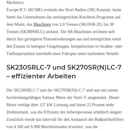
Machinery
Europe B.V. (KCME) erstmals das Short Radius (SR) Konzept, heute
bietet das Unternehmen das umfangreichste Kurzheck-Programm auf
dem Markt, das
Maschinen
von 1,0 Tonnen (SK10SR-2E) bis 38
Tonnen (SK380SRLC) umfasst. Die SR-Maschinen zeichnen sich
durch ihre geringeren Platzanforderungen aus und ermöglichen somit
den Einsatz in beengten Umgebungen, beispielsweise in Straßen- oder
Tiefbauprojekten innerhalb einer Fahrspur unter laufendem Verkehr.
SK230SRLC-7 und SK270SR(N)LC-7
– effizienter Arbeiten
Der SK230SRLC-7 und der SK270SR(N)LC-7 sind nun mit einem
hochleistungsfähigen Yanmar Motor der Stufe V ausgestattet. Dieser
Motor verfügt über 127 kW Leistung und bietet 22 Prozent mehr
Drehmoment, was die Effizienz der Arbeitsprozesse erheblich steigert.
Zusätzlich wurde das Intervall für den Austausch des Rußpartikelfilters
von 4.500 auf 6.000 Betriebsstunden erweitert, was die