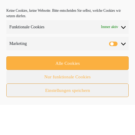
bauma
Keine Cookies, keine Webseite. Bitte entscheiden Sie selbst, welche Cookies wir
setzen dürfen.
Baumaschinen
Funktionale Cookies
Immer aktiv
Fachmessen
Fachthemen
Marketing
Forschung/Entwicklung
Newsletter
Alle Cookies
Newsticker
Nur funktionale Cookies
Nutzfahrzeuge
Einstellungen speichern
RATL 2025 | RecyclingAKTIV & TiefbauLIVE
Themen-Spezial
Zubehör