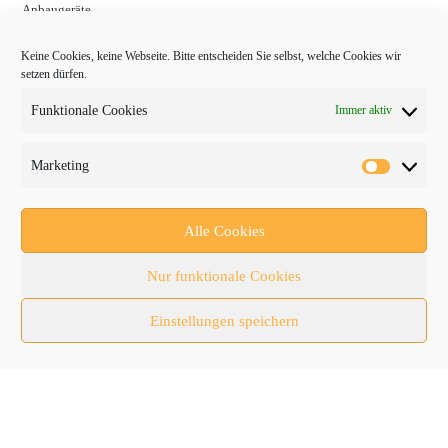
Anbaugeräte
bauma
Keine Cookies, keine Webseite. Bitte entscheiden Sie selbst, welche Cookies wir
setzen dürfen.
Baumaschinen
Funktionale Cookies
Immer aktiv
Fachmessen
Fachthemen
Marketing
Forschung/Entwicklung
Newsletter
Alle Cookies
Newsticker
Nur funktionale Cookies
Nutzfahrzeuge
Einstellungen speichern
RATL 2025 | RecyclingAKTIV & TiefbauLIVE
Themen-Spezial
Zubehör