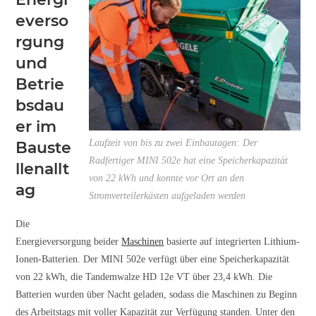
everso
rgung
und
Betrie
bsdau
er im
Laufzeit von bis zu zwei Einbautagen: Der
Bauste
Radfertiger MINI 502e hat eine Speicherkapazität
llenallt
von 22 kWh und konnte vor Ort an den
ag
Stromverteilerkästen aufgeladen werden
Die
Energieversorgung beider
Maschinen
basierte auf integrierten Lithium-
Ionen-Batterien. Der MINI 502e verfügt über eine Speicherkapazität
von 22 kWh, die Tandemwalze HD 12e VT über 23,4 kWh. Die
Batterien wurden über Nacht geladen, sodass die Maschinen zu Beginn
des Arbeitstags mit voller Kapazität zur Verfügung standen. Unter den