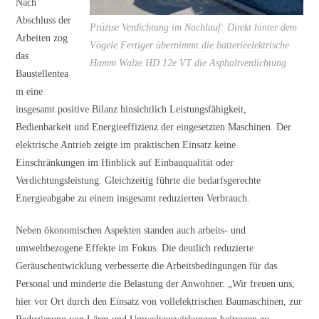
Nach
Abschluss der
Präzise Verdichtung im Nachlauf: Direkt hinter dem
Arbeiten zog
Vögele Fertiger übernimmt die batterieelektrische
das
Hamm Walze HD 12e VT die Asphaltverdichtung
Baustellentea
m eine
insgesamt positive Bilanz hinsichtlich Leistungsfähigkeit,
Bedienbarkeit und Energieeffizienz der eingesetzten Maschinen. Der
elektrische Antrieb zeigte im praktischen Einsatz keine
Einschränkungen im Hinblick auf Einbauqualität oder
Verdichtungsleistung. Gleichzeitig führte die bedarfsgerechte
Energieabgabe zu einem insgesamt reduzierten Verbrauch.
Neben ökonomischen Aspekten standen auch arbeits- und
umweltbezogene Effekte im Fokus. Die deutlich reduzierte
Geräuschentwicklung verbesserte die Arbeitsbedingungen für das
Personal und minderte die Belastung der Anwohner. „Wir freuen uns,
hier vor Ort durch den Einsatz von vollelektrischen Baumaschinen, zur