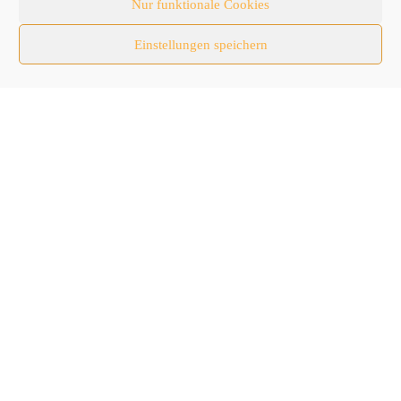
Nur funktionale Cookies
Baumaschinen
Einstellungen speichern
Fachmessen
Fachthemen
Forschung/Entwicklung
Newsletter
Newsticker
Nutzfahrzeuge
RATL 2025 | RecyclingAKTIV & TiefbauLIVE
Themen-Spezial
Zubehör