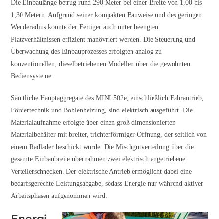
Die Einbaulänge betrug rund 290 Meter bei einer Breite von 1,00 bis
1,30 Metern. Aufgrund seiner kompakten Bauweise und des geringen
Wenderadius konnte der Fertiger auch unter beengten
Platzverhältnissen effizient manövriert werden. Die Steuerung und
Überwachung des Einbauprozesses erfolgten analog zu
konventionellen, dieselbetriebenen Modellen über die gewohnten
Bediensysteme.
Sämtliche Hauptaggregate des MINI 502e, einschließlich Fahrantrieb,
Fördertechnik und Bohlenheizung, sind elektrisch ausgeführt. Die
Materialaufnahme erfolgte über einen groß dimensionierten
Materialbehälter mit breiter, trichterförmiger Öffnung, der seitlich von
einem Radlader beschickt wurde. Die Mischgutverteilung über die
gesamte Einbaubreite übernahmen zwei elektrisch angetriebene
Verteilerschnecken. Der elektrische Antrieb ermöglicht dabei eine
bedarfsgerechte Leistungsabgabe, sodass Energie nur während aktiver
Arbeitsphasen aufgenommen wird.
Energi