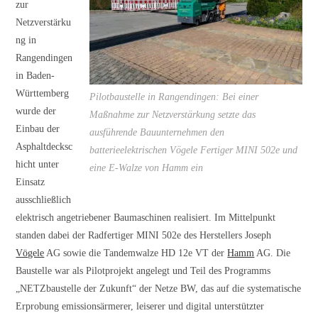
zur
Netzverstärku
ng in
Rangendingen
in Baden-
Württemberg
Pilotbaustelle in Rangendingen: Bei einer
wurde der
Maßnahme zur Netzverstärkung setzte das
Einbau der
ausführende Bauunternehmen den
Asphaltdecksc
batterieelektrischen Vögele Fertiger MINI 502e und
hicht unter
eine E-Walze von Hamm ein
Einsatz
ausschließlich
elektrisch angetriebener Baumaschinen realisiert. Im Mittelpunkt
standen dabei der Radfertiger MINI 502e des Herstellers Joseph
Vögele
AG sowie die Tandemwalze HD 12e VT der
Hamm
AG. Die
Baustelle war als Pilotprojekt angelegt und Teil des Programms
„NETZbaustelle der Zukunft“ der Netze BW, das auf die systematische
Erprobung emissionsärmerer, leiserer und digital unterstützter