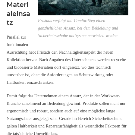
Materi
aleinsa
Fristads verfolgt mit ComfortStep einen
tz
ganzheitlichen Ansatz, bei dem Bekleidung und
Sicherheitsschuhe als System entwickelt werden
Parallel zur
funktionalen
Ausrichtung hebt Fristads den Nachhaltigkeitsaspekt der neuen
Kollektion hervor. Nach Angaben des Unternehmens werden recycelte
und biobasierte Materialien dort eingesetzt, wo dies technisch
umsetzbar ist, ohne die Anforderungen an Schutzwirkung oder
Haltbarkeit einzuschränken.
Damit folgt das Unternehmen einem Ansatz, der in der Workwear-
Branche zunehmend an Bedeutung gewinnt: Produkte sollen nicht nur
ergonomisch und robust, sondern auch auf eine möglichst lange
Nutzungsdauer ausgelegt sein. Gerade im Bereich Sicherheitsschuhe
gelten Haltbarkeit und Reparaturfähigkeit als wesentliche Faktoren für
die tatsächliche Umweltbilanz.