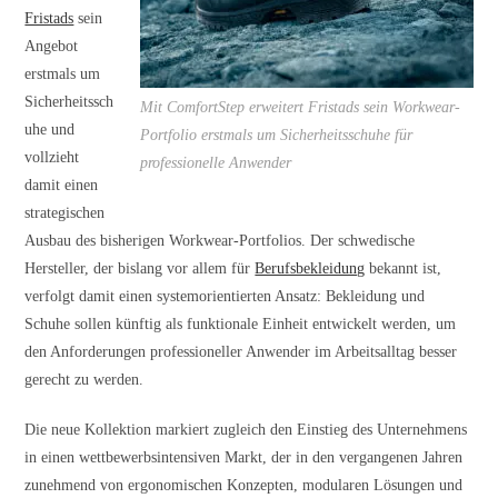
Fristads
sein
Angebot
erstmals um
Sicherheitssch
Mit ComfortStep erweitert Fristads sein Workwear-
uhe und
Portfolio erstmals um Sicherheitsschuhe für
vollzieht
professionelle Anwender
damit einen
strategischen
Ausbau des bisherigen Workwear-Portfolios. Der schwedische
Hersteller, der bislang vor allem für
Berufsbekleidung
bekannt ist,
verfolgt damit einen systemorientierten Ansatz: Bekleidung und
Schuhe sollen künftig als funktionale Einheit entwickelt werden, um
den Anforderungen professioneller Anwender im Arbeitsalltag besser
gerecht zu werden.
Die neue Kollektion markiert zugleich den Einstieg des Unternehmens
in einen wettbewerbsintensiven Markt, der in den vergangenen Jahren
zunehmend von ergonomischen Konzepten, modularen Lösungen und