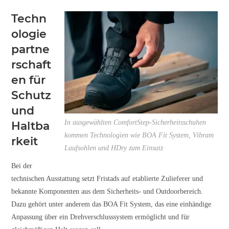
Techn
ologie
partne
rschaft
en für
Schutz
und
In ausgewählten ComfortStep-Sicherheitsschuhen
Haltba
kommen Technologien wie BOA Fit System, Vibram
rkeit
Laufsohlen und HDry zum Einsatz
Bei der
technischen Ausstattung setzt Fristads auf etablierte Zulieferer und
bekannte Komponenten aus dem Sicherheits- und Outdoorbereich.
Dazu gehört unter anderem das BOA Fit System, das eine einhändige
Anpassung über ein Drehverschlusssystem ermöglicht und für