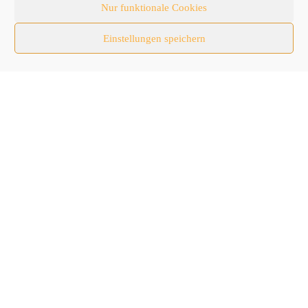
Nur funktionale Cookies
Nutzfahrzeuge
Einstellungen speichern
RATL 2025 | RecyclingAKTIV & TiefbauLIVE
Themen-Spezial
Zubehör
Follow Us