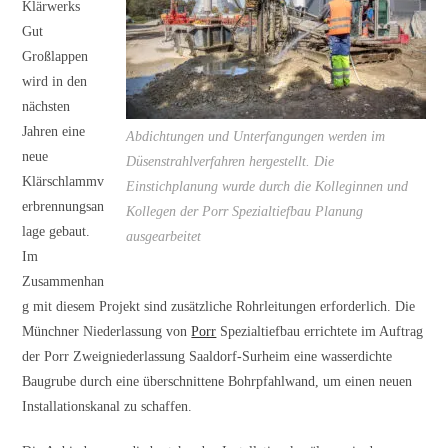
Klärwerks
Gut
Großlappen
wird in den
nächsten
Jahren eine
Abdichtungen und Unterfangungen werden im
neue
Düsenstrahlverfahren hergestellt. Die
Klärschlammv
Einstichplanung wurde durch die Kolleginnen und
erbrennungsan
Kollegen der Porr Spezialtiefbau Planung
lage gebaut.
ausgearbeitet
Im
Zusammenhan
g mit diesem Projekt sind zusätzliche Rohrleitungen erforderlich. Die
Münchner Niederlassung von
Porr
Spezialtiefbau errichtete im Auftrag
der Porr Zweigniederlassung Saaldorf-Surheim eine wasserdichte
Baugrube durch eine überschnittene Bohrpfahlwand, um einen neuen
Installationskanal zu schaffen.