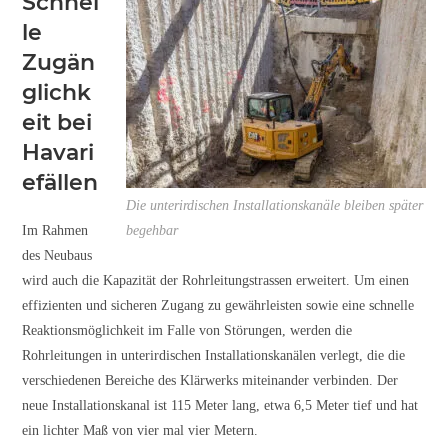
Schnel
le
Zugän
glichk
eit bei
Havari
efällen
Die unterirdischen Installationskanäle bleiben später
Im Rahmen
begehbar
des Neubaus
wird auch die Kapazität der Rohrleitungstrassen erweitert. Um einen
effizienten und sicheren Zugang zu gewährleisten sowie eine schnelle
Reaktionsmöglichkeit im Falle von Störungen, werden die
Rohrleitungen in unterirdischen Installationskanälen verlegt, die die
verschiedenen Bereiche des Klärwerks miteinander verbinden. Der
neue Installationskanal ist 115 Meter lang, etwa 6,5 Meter tief und hat
ein lichter Maß von vier mal vier Metern.