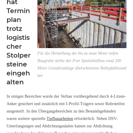
hat
Termin
plan
trotz
logistis
cher
Für die Herstellung der bis zu neun Meter tiefen
Stolper
Baugrube stellte der Porr Spezialtiefbau rund 200
steine
Meter Grundrisslänge überschnittene Bohrpfahlwand
eingeh
her
alten
In einigen Bereichen wurde der Verbau vorübergehend durch 4-Litzen-
Anker gesichert und zusätzlich mit I-Profil-Trägern sowie Rohrsteifen
ausgesteift. In den Übergangsbereichen zu den Bestandsgebäuden
waren weitere spezielle
Tiefbauarbeiten
erforderlich. Neben DSV-
Unterfangungen und Abdichtungssäulen kamen zur Abdichtung