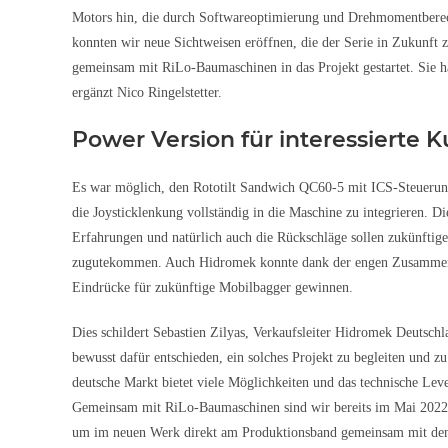
Motors hin, die durch Softwareoptimierung und Drehmomentberec
konnten wir neue Sichtweisen eröffnen, die der Serie in Zukunft
gemeinsam mit RiLo-Baumaschinen in das Projekt gestartet. Sie h
ergänzt Nico Ringelstetter.
Power Version für interessierte 
Es war möglich, den Rototilt Sandwich QC60-5 mit ICS-Steueru
die Joysticklenkung vollständig in die Maschine zu integrieren. 
Erfahrungen und natürlich auch die Rückschläge sollen zukünftig
zugutekommen. Auch Hidromek konnte dank der engen Zusammen
Eindrücke für zukünftige Mobilbagger gewinnen.
Dies schildert Sebastien Zilyas, Verkaufsleiter Hidromek Deutsch
bewusst dafür entschieden, ein solches Projekt zu begleiten und zu
deutsche Markt bietet viele Möglichkeiten und das technische Level
Gemeinsam mit RiLo-Baumaschinen sind wir bereits im Mai 2022
um im neuen Werk direkt am Produktionsband gemeinsam mit den