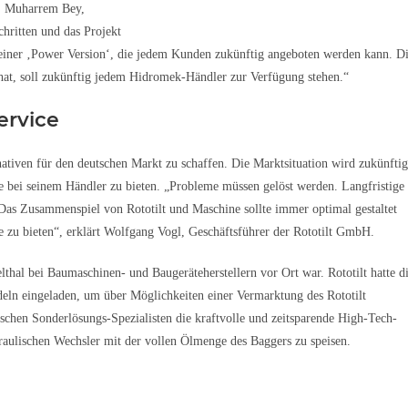
n. Muharrem Bey,
hritten und das Projekt
 einer ‚Power Version‘, die jedem Kunden zukünftig angeboten werden kann. D
 hat, soll zukünftig jedem Hidromek-Händler zur Verfügung stehen.“
ervice
rnativen für den deutschen Markt zu schaffen. Die Marktsituation wird zukünftig
 bei seinem Händler zu bieten. „Probleme müssen gelöst werden. Langfristige
 Das Zusammenspiel von Rototilt und Maschine sollte immer optimal gestaltet
 bieten“, erklärt Wolfgang Vogl, Geschäftsführer der Rototilt GmbH.
thal bei Baumaschinen- und Baugeräteherstellern vor Ort war. Rototilt hatte d
deln eingeladen, um über Möglichkeiten einer Vermarktung des Rototilt
hen Sonderlösungs-Spezialisten die kraftvolle und zeitsparende High-Tech-
draulischen Wechsler mit der vollen Ölmenge des Baggers zu speisen.