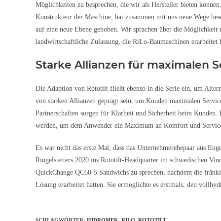
Möglichkeiten zu besprechen, die wir als Hersteller bieten könne
Konstrukteur der Maschine, hat zusammen mit uns neue Wege besc
auf eine neue Ebene gehoben. Wir sprachen über die Möglichkeit
landwirtschaftliche Zulassung, die RiLo-Baumaschinen erarbeitet
Starke Allianzen für maximalen S
Die Adaption von Rototilt fließt ebenso in die Serie ein, um Alte
von starken Allianzen geprägt sein, um Kunden maximalen Service
Partnerschaften sorgen für Klarheit und Sicherheit beim Kunden.
werden, um dem Anwender ein Maximum an Komfort und Service zu
Es war nicht das erste Mal, dass das Unternehmerehepaar aus Engel
Ringelstetters 2020 ins Rototilt-Headquarter im schwedischen Vin
QuickChange QC60-5 Sandwichs zu sprechen, nachdem die fränkisc
Lösung erarbeitet hatten. Sie ermöglichte es erstmals, den vollhy
SCHLAGWÖRTER
:
HIDROMEK
,
RILO
,
ROTOTILT