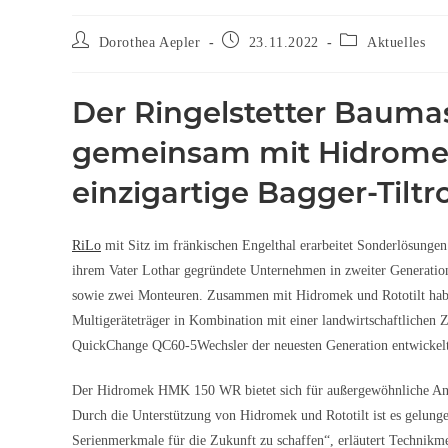
Dorothea Aepler
23.11.2022
Aktuelles
Der Ringelstetter Baumas
gemeinsam mit Hidromek
einzigartige Bagger-Tilt
RiLo
mit Sitz im fränkischen Engelthal erarbeitet Sonderlösungen
ihrem Vater Lothar gegründete Unternehmen in zweiter Generation.
sowie zwei Monteuren. Zusammen mit Hidromek und Rototilt ha
Multigeräteträger in Kombination mit einer landwirtschaftlichen
QuickChange QC60-5Wechsler der neuesten Generation entwickelt.
Der Hidromek HMK 150 WR bietet sich für außergewöhnliche A
Durch die Unterstützung von Hidromek und Rototilt ist es gelung
Serienmerkmale für die Zukunft zu schaffen“, erläutert Technikmei