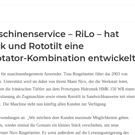
chinenservice – RiLo – hat
 und Rototilt eine
rotator-Kombination entwickel
 für maschinenbegeisterte Anwender. Tina Ringelstetter führt das 2003 von
 Unterstützt wird sie dabei von ihrem Mann Nico, der die Werkstatt leitet,
ben die fränkischen Tüftler aus dem Prototypen Hidromek HMK 150 WR einen
 Zulassung als Zugmaschine sowie einem Rototilt in Sandwichbauweise mit ein
 Die Maschine steht nun künftig allen Kunden zur Verfügung.
nwendungen an. „Wir möchten dem Kunden maximale Möglichkeiten geben.
en, wieder einmal die Grenzen ein kleines Stück verschieben, um neue
ster Nico Ringelstetter. Er weist außerdem auf die Leistungssteigerung des