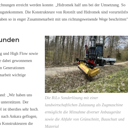
hnungen erreicht werden konnte. „Hidromek half uns bei der Umsetzung. So
 zugutekommen. Die Konstrukteure von Rototilt und Hidromek sind vorurteilsfr
aben so in enger Zusammenarbeit mit uns richtungsweisende Wege beschritten“
Kunden
ng und High Flow sowie
Die dabei gewonnenen
en Generationen
arbeit wichtige
land: „Wir haben uns
Die RiLo Sonderlösung mit einer
 unterstützen. Der
landwirtschaftlichen Zulassung als Zugmaschine
 ist überdies sehr hoch.
ermöglicht die Mitnahme diverser Anbaugeräte
 nach Ankara geflogen,
sowie die Abfuhr von Grünschnitt, Bauschutt und
 Konstrukteuren die
Material