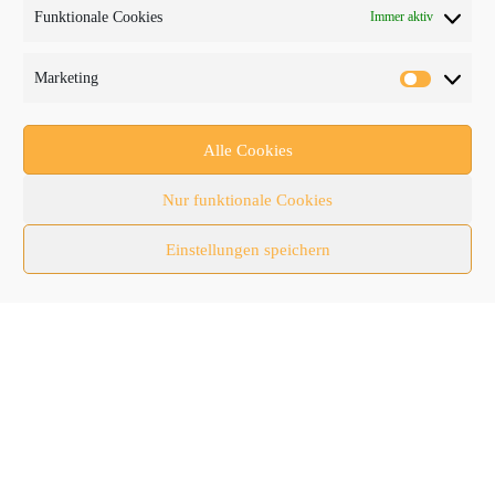
Funktionale Cookies
Immer aktiv
PROTRADER Kategorien
Marketing
Aktuelles
Anbaugeräte
Alle Cookies
bauma
Nur funktionale Cookies
Baumaschinen
Einstellungen speichern
Fachmessen
Fachthemen
Forschung/Entwicklung
Newsletter
Newsticker
Nutzfahrzeuge
RATL 2025 | RecyclingAKTIV & TiefbauLIVE