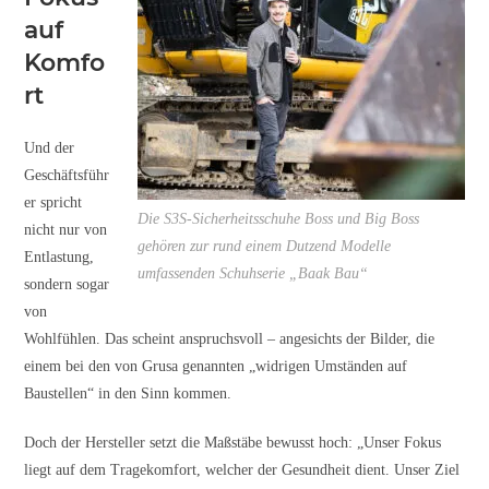
auf
Komfo
rt
Und der
Geschäftsführ
er spricht
Die S3S-Sicherheitsschuhe Boss und Big Boss
nicht nur von
gehören zur rund einem Dutzend Modelle
Entlastung,
umfassenden Schuhserie „Baak Bau“
sondern sogar
von
Wohlfühlen. Das scheint anspruchsvoll – angesichts der Bilder, die
einem bei den von Grusa genannten „widrigen Umständen auf
Baustellen“ in den Sinn kommen.
Doch der Hersteller setzt die Maßstäbe bewusst hoch: „Unser Fokus
liegt auf dem Tragekomfort, welcher der Gesundheit dient. Unser Ziel