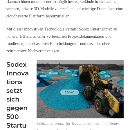
Baumaschinen montiert und ermöglichen es, Gelände in Echtzeit zu
scannen, präzise 3D-Modelle zu erstellen und wichtige Daten über eine
cloudbasierte Plattform bereitzustellen.
Mit dieser innovativen Technologie verhilft Sodex Unternehmen zu
höherer Effizienz, einer verbesserten Projektdokumentation und
fundierten, datenbasierten Entscheidungen – und das alles ohne
zeitintensive Nachvermessungen.
Sodex
Innova
tions
setzt
sich
gegen
500
Echtzeit-Inventur für Bauunternehmen – mit Sodex
Startu