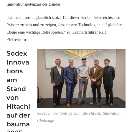
Innovationspotenzial des Landes.
„Es macht uns unglaublich stolz, Teil dieser starken österreichischen
Präsenz zu sein und zu zeigen, dass unsere Technologien auf globaler
Ebene eine wichtige Rolle spielen,“ so Geschäftsführer Ralf
Pfefferkorn.
Sodex
Innova
tions
am
Stand
von
Hitachi
Sodex Innovations gewinnt die Hitachi Innovation
auf der
Challenge
bauma